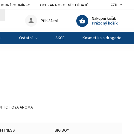
CZK
HODNÍ PODMÍNKY
OCHRANA OSOBNÍCH ÚDAJŮ
VÝMĚNA A VRÁCENÍ Z
Nákupní košík
Přihlášení
Prázdný košík
Ostatní
AKCE
Kosmetika a drogerie
NTIC TOYA AROMA
 FITNESS
BIG BOY