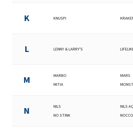
K
KNUSPI
KRAKE
L
LENNY & LARRY'S
LIFELIK
MARBO
MARS
M
MITIA
MONST
NILS
NILS A
N
NO STINK
NOCC