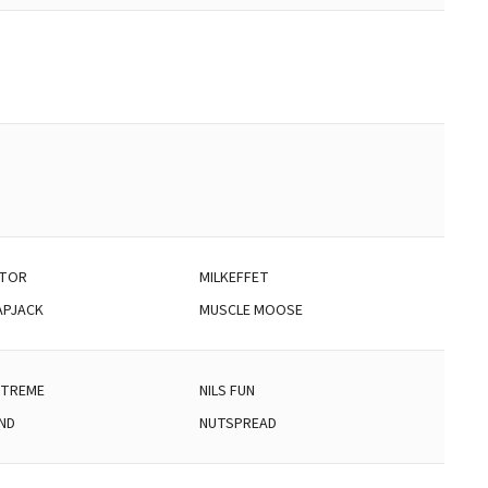
ATOR
MILKEFFET
APJACK
MUSCLE MOOSE
XTREME
NILS FUN
ND
NUTSPREAD