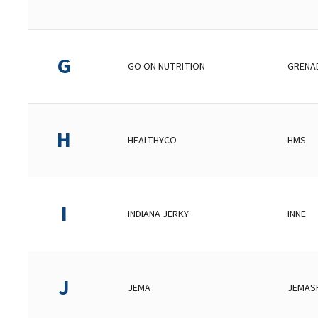
G
GO ON NUTRITION
GRENA
H
HEALTHYCO
HMS
I
INDIANA JERKY
INNE
J
JEMA
JEMAS