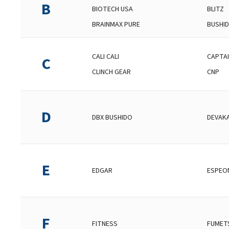
B
BIOTECH USA
BLITZ
BRAINMAX PURE
BUSHI
CALI CALI
CAPTAI
C
CLINCH GEAR
CNP
D
DBX BUSHIDO
DEVAK
E
EDGAR
ESPEO
F
FITNESS
FUMET