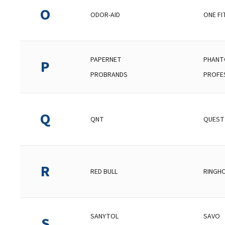
O
ODOR-AID
ONE FI
PAPERNET
PHAN
P
PROBRANDS
PROFE
Q
QNT
QUEST
R
RED BULL
RINGH
SANYTOL
SAVO
S