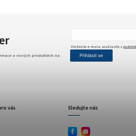
er
Vložením e-mailu souhlasíte s
podmínk
Přihlásit se
formace o nových produktech na
pro vás
Sledujte nás