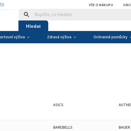
NFO
VŠE O NÁKUPU
OBC
Hledat
ortovní výživa
Zdravá výživa
Ochranné pomůcky
ASICS
AUTHE
BAREBELLS
BAUER