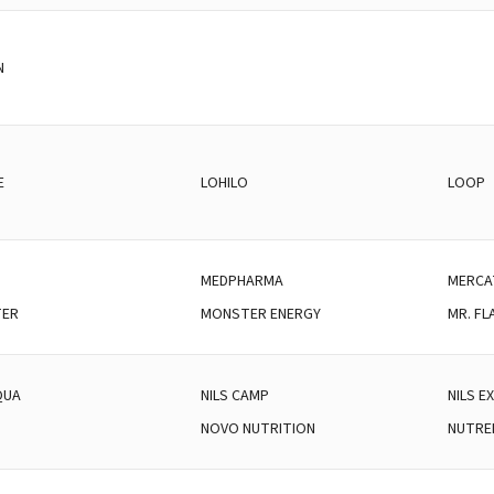
N
E
LOHILO
LOOP
MEDPHARMA
MERC
ER
MONSTER ENERGY
MR. FL
QUA
NILS CAMP
NILS E
O
NOVO NUTRITION
NUTRE