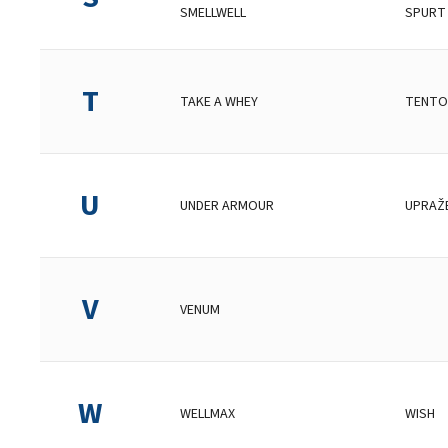
SMELLWELL
SPURT
T
TAKE A WHEY
TENTO
U
UNDER ARMOUR
UPRAŽ
V
VENUM
W
WELLMAX
WISH