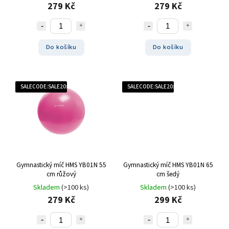
279 Kč
279 Kč
Do košíku
Do košíku
SALECODE:SALE20:20:%
SALECODE:SALE20:20:%
Gymnastický míč HMS YB01N 55
Gymnastický míč HMS YB01N 65
cm růžový
cm šedý
Skladem
(>100 ks)
Skladem
(>100 ks)
279 Kč
299 Kč