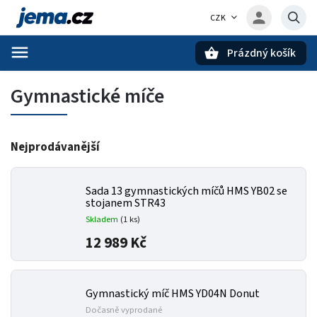
CZK
Prázdný košík
Hledat
Gymnastické míče
Nejprodávanější
Sada 13 gymnastických míčů HMS YB02 se
stojanem STR43
Skladem
(1 ks)
12 989 Kč
Gymnastický míč HMS YD04N Donut
Dočasně vyprodané