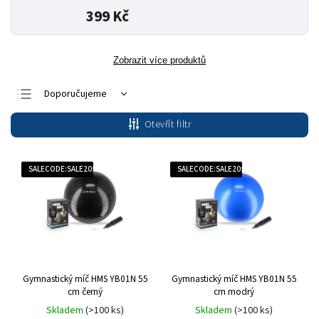
399 Kč
Zobrazit více produktů
Doporučujeme
Nejlevnější
Otevřít filtr
Nejdražší
Nejprodávanější
SALECODE:SALE20:20:%
SALECODE:SALE20:20:%
Abecedně
Gymnastický míč HMS YB01N 55
Gymnastický míč HMS YB01N 55
cm černý
cm modrý
Skladem
(>100 ks)
Skladem
(>100 ks)