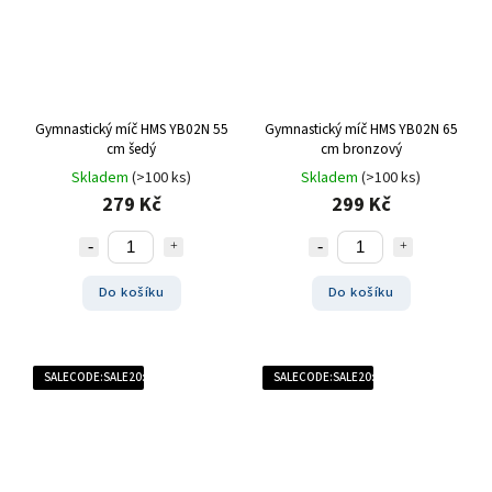
Gymnastický míč HMS YB02N 55
Gymnastický míč HMS YB02N 65
cm šedý
cm bronzový
Skladem
(>100 ks)
Skladem
(>100 ks)
279 Kč
299 Kč
Do košíku
Do košíku
SALECODE:SALE20:20:%
SALECODE:SALE20:20:%