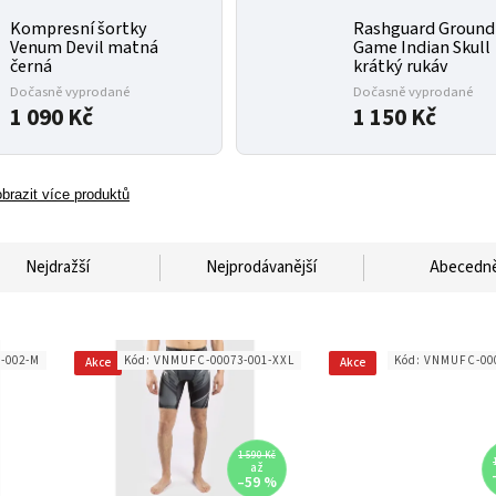
Kompresní šortky
Rashguard Ground
Venum Devil matná
Game Indian Skull
černá
krátký rukáv
Dočasně vyprodané
Dočasně vyprodané
1 090 Kč
1 150 Kč
brazit více produktů
Nejdražší
Nejprodávanější
Abecedn
-002-M
Kód:
VNMUFC-00073-001-XXL
Kód:
VNMUFC-000
Akce
Akce
1 590 Kč
až
–59 %