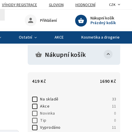
VÝHODY REGISTRACE
GLOVION
HODNOCENÍ
CZK
Nákupní košík
Přihlášení
Prázdný košík
Ostatní
AKCE
Kosmetika a drogerie
Nákupní košík
419
Kč
1690
Kč
Na skladě
33
Akce
11
Novinka
0
Tip
0
Vyprodáno
11