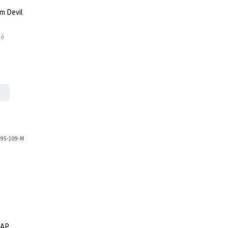
m Devil
né
95-109-M
RAP