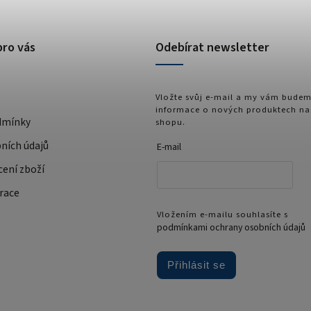
pro vás
Odebírat newsletter
Vložte svůj e-mail a my vám budem
informace o nových produktech na
dmínky
shopu.
ních údajů
E-mail
cení zboží
race
Vložením e-mailu souhlasíte s
podmínkami ochrany osobních údajů
Přihlásit se