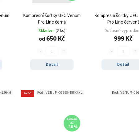
Venum
Kompresní šortky UFC Venum
Kompresní šortky UFC
Pro Line černá
Pro Line červen
Skladem
(2 ks)
Dočasně vyproda
650 Kč
999 Kč
od
Detail
Detail
-126-M
Kód:
VENUM-03798-498-XXL
Kód:
VENUM-036
Akce
1 090 Kč
až
–38 %