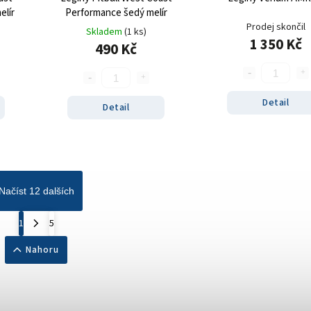
elír
Performance šedý melír
Prodej skončil
Skladem
(1 ks)
1 350 Kč
490 Kč
Detail
Detail
Načíst 12 dalších
1
5
Nahoru