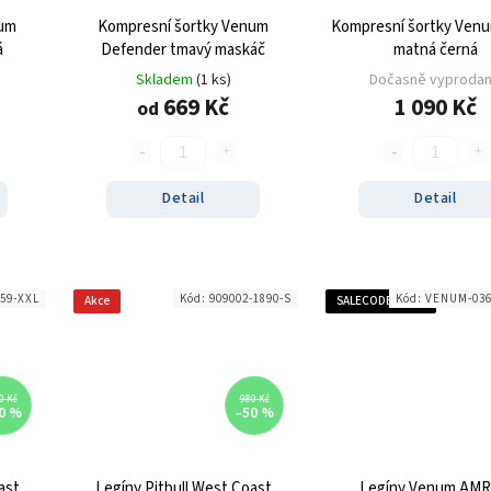
num
Kompresní šortky Venum
Kompresní šortky Venu
á
Defender tmavý maskáč
matná černá
Skladem
(1 ks)
Dočasně vyproda
669 Kč
1 090 Kč
od
Detail
Detail
459-XXL
Kód:
909002-1890-S
Kód:
VENUM-036
Akce
SALECODE:SALE40:40:%
0 Kč
980 Kč
0 %
–50 %
ast
Legíny Pitbull West Coast
Legíny Venum AM