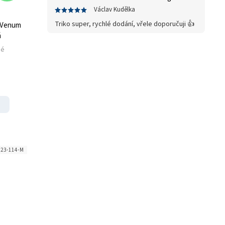
Václav Kudělka
Triko super, rychlé dodání, vřele doporučuji 👍
 Venum
á
né
23-114-M