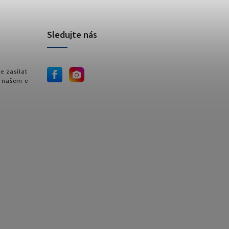
Sledujte nás
e zasílat
 našem e-