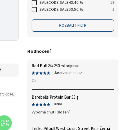
SALECODE:SALE40:40:%
13
SALECODE:SALE50:50:%
2
ROZBALIT FILTR
Hodnocení
Red Bull 24x250 ml original
ě
Jaszczak mariusz
Ok
73-003-L
Barebells Protein Bar 55 g
Irena
Výborná chuť i složení.
1 590 Kč
–37 %
Tričko Pitbull West Coast Street King černá