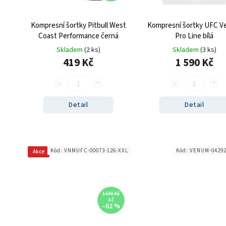
Kompresní šortky Pitbull West
Kompresní šortky UFC 
Coast Performance černá
Pro Line bílá
Skladem
(2 ks)
Skladem
(3 ks)
419 Kč
1 590 Kč
Detail
Detail
Kód:
VNMUFC-00073-126-XXL
Kód:
VENUM-04292
Akce
1 590 Kč
až
–62 %