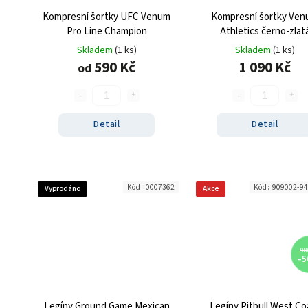
Kompresní šortky UFC Venum
Kompresní šortky Ve
Pro Line Champion
Athletics černo-zlat
Skladem
(1 ks)
Skladem
(1 ks)
590 Kč
1 090 Kč
od
Detail
Detail
Kód:
0007362
Kód:
909002-9
Vyprodáno
Akce
98
–5
Legíny Ground Game Mexican
Legíny Pitbull West Co