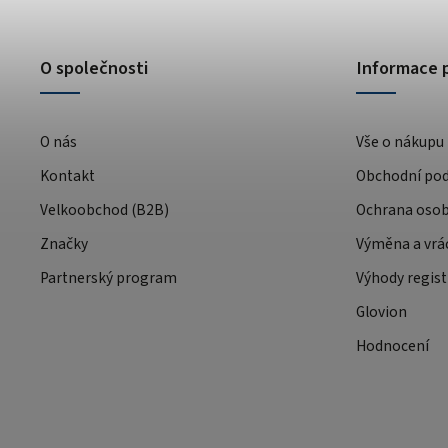
O společnosti
Informace 
O nás
Vše o nákupu
Kontakt
Obchodní po
Velkoobchod (B2B)
Ochrana osob
Značky
Výměna a vrá
Partnerský program
Výhody regist
Glovion
Hodnocení