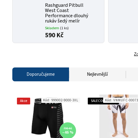
Rashguard Pitbull
West Coast
Performance dlouhý
rukáv šedý melír
Skladem
(1 ks)
590 Kč
Zo
Doporučujeme
Nejlevnější
Kód:
999002-9000-3XL
Kód:
VNMUFC-00073
Akce
SALECODE:SALE50:50:%
790 Kč
–46 %