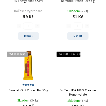
3D Energy drink 473ml
Barebells Protein Bar 55 g
Dočasně vyprodané
Skladem
(5 ks)
59 Kč
51 Kč
Detail
Detail
Výhodná cena
SALECODE:SALE30:30:%
Barebells Soft Protein Bar 55 g
BioTech USA 100% Creatine
Monohydrate
Skladem
(34 ks)
Skladem
(2 ks)