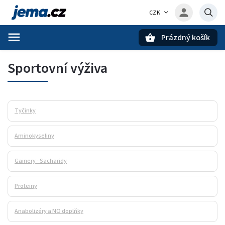
CZK
Prázdný košík
Hledat
Sportovní výživa
Tyčinky
Aminokyseliny
Gainery - Sacharidy
Proteiny
Anabolizéry a NO doplňky