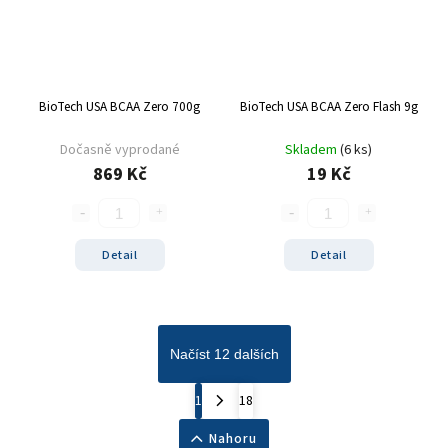
BioTech USA BCAA Zero 700g
BioTech USA BCAA Zero Flash 9g
Dočasně vyprodané
Skladem
(6 ks)
869 Kč
19 Kč
Detail
Detail
Načíst 12 dalších
1
18
Nahoru