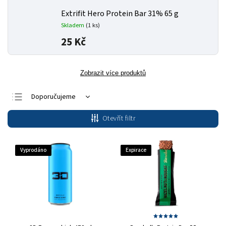
Extrifit Hero Protein Bar 31% 65 g
Skladem
(1 ks)
25 Kč
Zobrazit více produktů
Doporučujeme
Nejlevnější
Otevřít filtr
Nejdražší
Nejprodávanější
Vyprodáno
Expirace
Abecedně