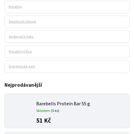
Kreatiny
Sportovní nápoje
Spalovače tuku
Kloubní výživa
Energetické gely
Nejprodávanější
Barebells Protein Bar 55 g
Skladem
(5 ks)
51 Kč