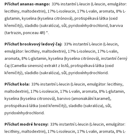
Příchuť ananas-mango:
33% instantní L-leucin (L-leucin, emulgátor:
lecithiny, maltodextrin), 17% L-isoleucin, 17% L-valin, aromata, 8% L-
glutamin, kyselina (kyselina citrónová), protispékavá látka (oxid
křemičitý), sladidlo (sukralóza), sůl, pyridoxínhydrochlorid, barviva
(tartrazin, ponceau 4R) *.
Příchuť broskvový ledový čaj:
33% instantní L-leucin (L-leucin,
emulgátor: lecithiny, maltodextrin), 17% L-isoleucin, 17% L-valin,
aromata, 8% L-glutamin, kyselina (kyselina citrónová), instantní černý
čaj (Camellia sinensis) extrakt z listů, protispékavá látka (oxid
křemičitý), sladidlo (sukralóza), sůl, pyridoxínhydrochlorid.
Příchuť kola:
33% instantní L-leucin (L-leucin, emulgátor: lecithiny,
maltodextrin), 17% L-isoleucin, 17% L-valin, aromata, 8% L-glutamin,
kyselina (kyselina citronová), barvivo (amoniakální karamel),
protispékavá látka (oxid křemičitý), sladidlo (sukralóza), sůl,
pyridoxínhydrochlorid.
Příchuť modré hrozny:
33% instantní L-leucin (L-leucin, emulgátor:
lecithiny, maltodextrin), 17% L-isoleucin, 17% L-valin, aromata, 8% L-