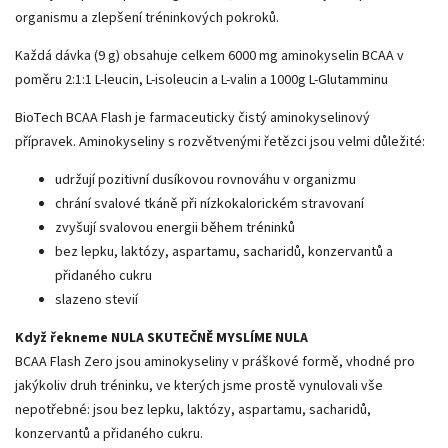
organismu a zlepšení tréninkových pokroků.
Každá dávka (9 g) obsahuje celkem 6000 mg aminokyselin BCAA v
poměru 2:1:1 L-leucin, L-isoleucin a L-valin a 1000g L-Glutamminu
BioTech BCAA Flash je farmaceuticky čistý aminokyselinový
přípravek. Aminokyseliny s rozvětvenými řetězci jsou velmi důležité:
udržují pozitivní dusíkovou rovnováhu v organizmu
chrání svalové tkáně při nízkokalorickém stravovaní
zvyšují svalovou energii během tréninků
bez lepku, laktózy, aspartamu, sacharidů, konzervantů a
přidaného cukru
slazeno stevií
Když řekneme NULA SKUTEČNĚ MYSLÍME NULA
BCAA Flash Zero jsou aminokyseliny v práškové formě, vhodné pro
jakýkoliv druh tréninku, ve kterých jsme prostě vynulovali vše
nepotřebné: jsou bez lepku, laktózy, aspartamu, sacharidů,
konzervantů a přidaného cukru.