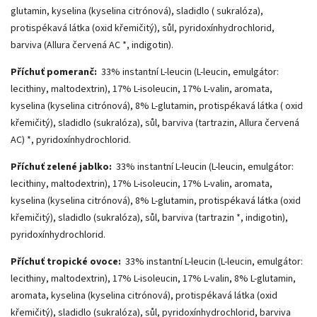
glutamin, kyselina (kyselina citrónová), sladidlo ( sukralóza),
protispékavá látka (oxid křemičitý), sůl, pyridoxínhydrochlorid,
barviva (Allura červená AC *, indigotin).
Příchuť pomeranč:
33% instantní L-leucin (L-leucin, emulgátor:
lecithiny, maltodextrin), 17% L-isoleucin, 17% L-valin, aromata,
kyselina (kyselina citrónová), 8% L-glutamin, protispékavá látka ( oxid
křemičitý), sladidlo (sukralóza), sůl, barviva (tartrazin, Allura červená
AC) *, pyridoxínhydrochlorid.
Příchuť zelené jablko:
33% instantní L-leucin (L-leucin, emulgátor:
lecithiny, maltodextrin), 17% L-isoleucin, 17% L-valin, aromata,
kyselina (kyselina citrónová), 8% L-glutamin, protispékavá látka (oxid
křemičitý), sladidlo (sukralóza), sůl, barviva (tartrazin *, indigotin),
pyridoxínhydrochlorid.
Příchuť tropické ovoce:
33% instantní L-leucin (L-leucin, emulgátor:
lecithiny, maltodextrin), 17% L-isoleucin, 17% L-valin, 8% L-glutamin,
aromata, kyselina (kyselina citrónová), protispékavá látka (oxid
křemičitý), sladidlo (sukralóza), sůl, pyridoxínhydrochlorid, barviva