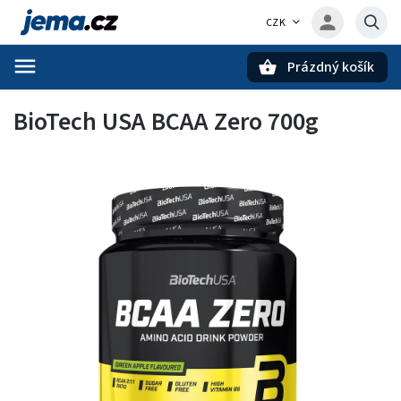
CZK
Prázdný košík
Hledat
BioTech USA BCAA Zero 700g