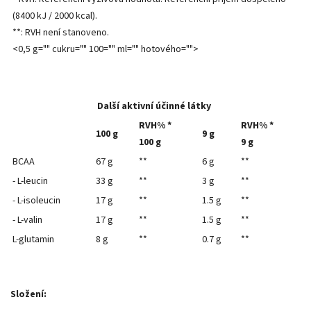
(8400 kJ / 2000 kcal).
**: RVH není stanoveno.
<0,5 g="" cukru="" 100="" ml="" hotového="">
Další aktivní účinné látky
RVH% *
RVH% *
100 g
9 g
100 g
9 g
BCAA
67 g
**
6 g
**
- L-leucin
33 g
**
3 g
**
- L-isoleucin
17 g
**
1.5 g
**
- L-valin
17 g
**
1.5 g
**
L-glutamin
8 g
**
0.7 g
**
Složení: