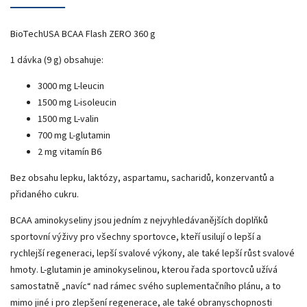
BioTechUSA BCAA Flash ZERO 360 g
1 dávka (9 g) obsahuje:
3000 mg L-leucin
1500 mg L-isoleucin
1500 mg L-valin
700 mg L-glutamin
2 mg vitamín B6
Bez obsahu lepku, laktózy, aspartamu, sacharidů, konzervantů a
přidaného cukru.
BCAA aminokyseliny jsou jedním z nejvyhledávanějších doplňků
sportovní výživy pro všechny sportovce, kteří usilují o lepší a
rychlejší regeneraci, lepší svalové výkony, ale také lepší růst svalové
hmoty. L-glutamin je aminokyselinou, kterou řada sportovců užívá
samostatně „navíc“ nad rámec svého suplementačního plánu, a to
mimo jiné i pro zlepšení regenerace, ale také obranyschopnosti