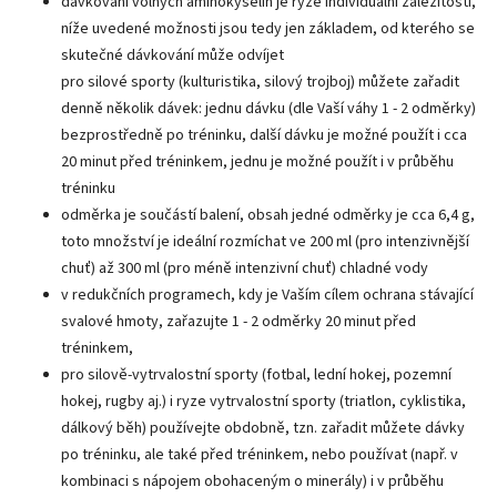
dávkování volných aminokyselin je ryze individuální záležitostí,
níže uvedené možnosti jsou tedy jen základem, od kterého se
skutečné dávkování může odvíjet
pro silové sporty (kulturistika, silový trojboj) můžete zařadit
denně několik dávek: jednu dávku (dle Vaší váhy 1 - 2 odměrky)
bezprostředně po tréninku, další dávku je možné použít i cca
20 minut před tréninkem, jednu je možné použít i v průběhu
tréninku
odměrka je součástí balení, obsah jedné odměrky je cca 6,4 g,
toto množství je ideální rozmíchat ve 200 ml (pro intenzivnější
chuť) až 300 ml (pro méně intenzivní chuť) chladné vody
v redukčních programech, kdy je Vaším cílem ochrana stávající
svalové hmoty, zařazujte 1 - 2 odměrky 20 minut před
tréninkem,
pro silově-vytrvalostní sporty (fotbal, lední hokej, pozemní
hokej, rugby aj.) i ryze vytrvalostní sporty (triatlon, cyklistika,
dálkový běh) používejte obdobně, tzn. zařadit můžete dávky
po tréninku, ale také před tréninkem, nebo používat (např. v
kombinaci s nápojem obohaceným o minerály) i v průběhu