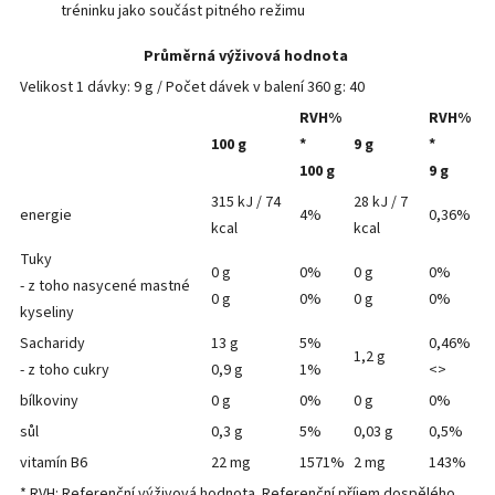
tréninku jako součást pitného režimu
Průměrná výživová hodnota
Velikost 1 dávky: 9 g / Počet dávek v balení 360 g: 40
RVH%
RVH%
100 g
*
9 g
*
100 g
9 g
315 kJ / 74
28 kJ / 7
energie
4%
0,36%
kcal
kcal
Tuky
0 g
0%
0 g
0%
- z toho nasycené mastné
0 g
0%
0 g
0%
kyseliny
Sacharidy
13 g
5%
0,46%
1,2 g
- z toho cukry
0,9 g
1%
<>
bílkoviny
0 g
0%
0 g
0%
sůl
0,3 g
5%
0,03 g
0,5%
vitamín B6
22 mg
1571%
2 mg
143%
* RVH: Referenční výživová hodnota. Referenční příjem dospělého