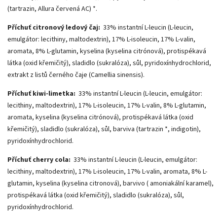
(tartrazin, Allura červená AC) *.
Příchuť citronový ledový čaj:
33% instantní L-leucin (L-leucin,
emulgátor: lecithiny, maltodextrin), 17% L-isoleucin, 17% L-valin,
aromata, 8% L-glutamin, kyselina (kyselina citrónová), protispékavá
látka (oxid křemičitý), sladidlo (sukralóza), sůl, pyridoxínhydrochlorid,
extrakt z listů černého čaje (Camellia sinensis).
Příchuť kiwi-limetka:
33% instantní L-leucin (L-leucin, emulgátor:
lecithiny, maltodextrin), 17% L-isoleucin, 17% L-valin, 8% L-glutamin,
aromata, kyselina (kyselina citrónová), protispékavá látka (oxid
křemičitý), sladidlo (sukralóza), sůl, barviva (tartrazin *, indigotin),
pyridoxínhydrochlorid.
Příchuť cherry cola:
33% instantní L-leucin (L-leucin, emulgátor:
lecithiny, maltodextrin), 17% L-isoleucin, 17% L-valin, aromata, 8% L-
glutamin, kyselina (kyselina citronová), barvivo ( amoniakální karamel),
protispékavá látka (oxid křemičitý), sladidlo (sukralóza), sůl,
pyridoxínhydrochlorid.