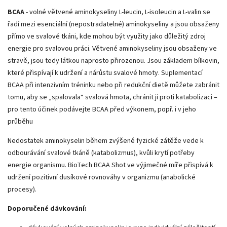
BCAA
- volné větvené aminokyseliny L-leucin, L-isoleucin a L-valin se
řadí mezi esenciální (nepostradatelné) aminokyseliny a jsou obsaženy
přímo ve svalové tkáni, kde mohou být využity jako důležitý zdroj
energie pro svalovou práci. Větvené aminokyseliny jsou obsaženy ve
stravě, jsou tedy látkou naprosto přirozenou. Jsou základem bílkovin,
které přispívají k udržení a nárůstu svalové hmoty. Suplementací
BCAA při intenzivním tréninku nebo při redukční dietě můžete zabránit
tomu, aby se „spalovala“ svalová hmota, chránit ji proti katabolizaci –
pro tento účinek podávejte BCAA před výkonem, popř. i v jeho
průběhu
Nedostatek aminokyselin během zvýšené fyzické zátěže vede k
odbourávání svalové tkáně (katabolizmus), kvůli krytí potřeby
energie organismu. BioTech BCAA Shot ve výjimečné míře přispívá k
udržení pozitivní dusíkové rovnováhy v organizmu (anabolické
procesy).
Doporučené dávkování: