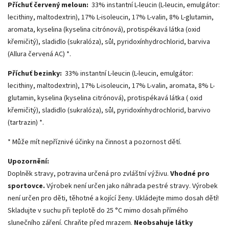
Příchuť červený meloun:
33% instantní L-leucin (L-leucin, emulgátor:
lecithiny, maltodextrin), 17% L-isoleucin, 17% L-valin, 8% L-glutamin,
aromata, kyselina (kyselina citrónová), protispékavá látka (oxid
křemičitý), sladidlo (sukralóza), sůl, pyridoxínhydrochlorid, barviva
(Allura červená AC) *.
Příchuť bezinky:
33% instantní L-leucin (L-leucin, emulgátor:
lecithiny, maltodextrin), 17% L-isoleucin, 17% L-valin, aromata, 8% L-
glutamin, kyselina (kyselina citrónová), protispékavá látka ( oxid
křemičitý), sladidlo (sukralóza), sůl, pyridoxínhydrochlorid, barvivo
(tartrazin) *.
* Může mít nepříznivé účinky na činnost a pozornost dětí.
Upozornění:
Doplněk stravy, potravina určená pro zvláštní výživu.
Vhodné pro
sportovce.
Výrobek není určen jako náhrada pestré stravy. Výrobek
není určen pro děti, těhotné a kojící ženy. Ukládejte mimo dosah dětí!
Skladujte v suchu při teplotě do 25 °C mimo dosah přímého
slunečního záření. Chraňte před mrazem.
Neobsahuje látky