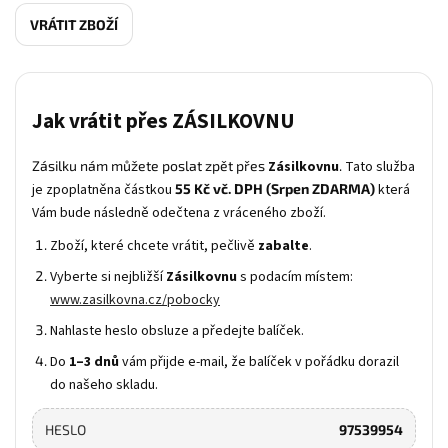
VRÁTIT ZBOŽÍ
Jak vrátit přes ZÁSILKOVNU
Zásilku nám můžete poslat zpět přes
Zásilkovnu
.
Tato slu
ž
ba
je zpoplatn
ě
na
č
ástkou
55 Kč vč. DPH (Srpen ZDARMA)
která
Vám bude následn
ě
ode
č
tena z vráceného zbo
ž
í.
Zboží, které chcete vrátit, pečlivě
zabalte
.
Vyberte si nejbližší
Zásilkovnu
s podacím místem:
www.zasilkovna.cz/pobocky
Nahlaste heslo obsluze a předejte balíček.
Do
1–3 dnů
vám přijde e-mail, že balíček v pořádku dorazil
do našeho skladu.
HESLO
97539954