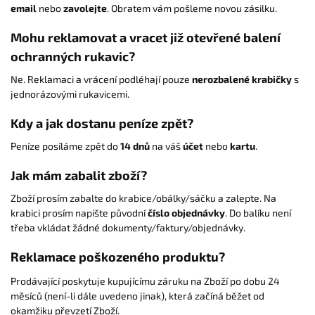
email
nebo
zavolejte
. Obratem vám pošleme novou zásilku.
Mohu reklamovat a vracet již otevřené balení
ochranných rukavic?
Ne. Reklamaci a vrácení podléhají pouze
nerozbalené
krabičky
s
jednorázovými rukavicemi.
Kdy a jak dostanu peníze zpět?
Peníze posíláme zpět do
14 dnů
na váš
účet
nebo
kartu
.
Jak mám zabalit zboží?
Zboží prosím zabalte do krabice/obálky/sáčku a zalepte. Na
krabici prosím napište původní
číslo objednávky
. Do balíku není
třeba vkládat žádné dokumenty/faktury/objednávky.
Reklamace poškozeného produktu?
Prodávající poskytuje kupujícímu záruku na Zboží po dobu 24
měsíců (není-li dále uvedeno jinak), která začíná běžet od
okamžiku převzetí Zboží.