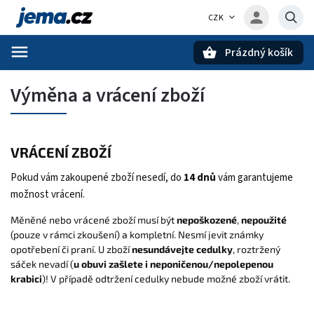
CZK
Prázdný košík
Hledat
Výměna a vrácení zboží
VRÁCENÍ ZBOŽÍ
Pokud vám zakoupené zboží nesedí, do
14 dnů
vám garantujeme
možnost vrácení.
M
ě
n
ě
né
nebo
vrácené
zbo
ž
í musí b
ý
t
nepoškozené
,
nepoužité
(pouze v rámci zkou
š
ení) a
kompletní
. Nesmí jevit známky
opot
ř
ebení
č
i praní. U zbo
ž
í
nesundávejte
cedulky
, roztr
ž
en
ý
sá
č
ek nevadí (
u obuvi za
šlete i neponič
enou/nepolepenou
krabici
)! V případě odtržení cedulky nebude možné zboží vrátit.