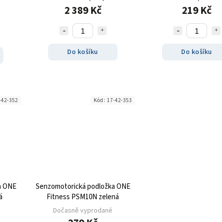
2 389 Kč
219 Kč
Do košíku
Do košíku
-42-352
Kód:
17-42-353
a ONE
Senzomotorická podložka ONE
á
Fitness PSM10N zelená
Dočasně vyprodané