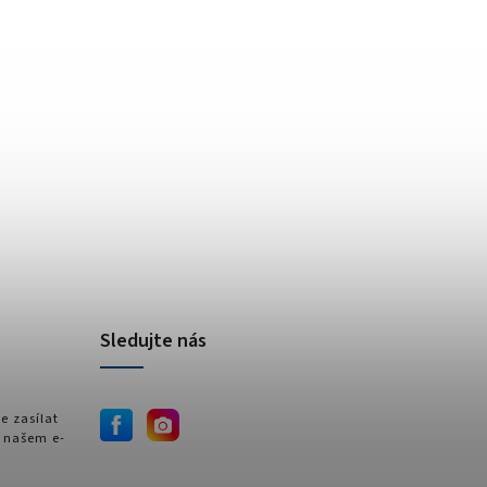
Sledujte nás
e zasílat
 našem e-