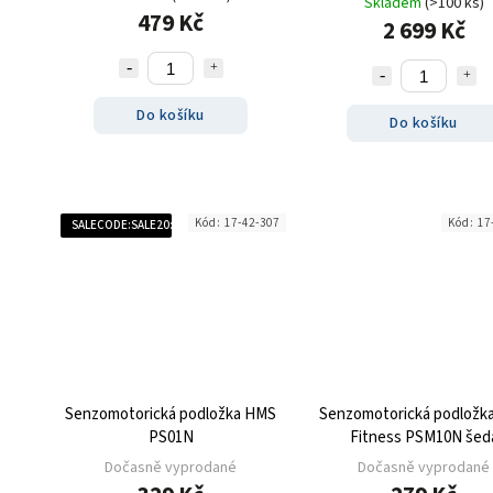
Skladem
(>100 ks)
479 Kč
2 699 Kč
Do košíku
Do košíku
Kód:
17-42-307
Kód:
17
SALECODE:SALE20:20:%
Senzomotorická podložka HMS
Senzomotorická podložk
PS01N
Fitness PSM10N šed
Dočasně vyprodané
Dočasně vyprodané