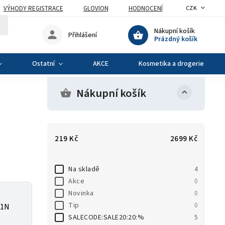
VÝHODY REGISTRACE
GLOVION
HODNOCENÍ
CZK
Nákupní košík
Přihlášení
Prázdný košík
Ostatní
AKCE
Kosmetika a drogerie
Nákupní košík
219
Kč
2699
Kč
Na skladě
4
Akce
0
Novinka
0
Tip
0
01N
SALECODE:SALE20:20:%
5