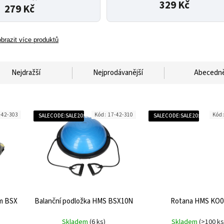
329 Kč
279 Kč
brazit více produktů
Nejdražší
Nejprodávanější
Abecedn
-42-303
Kód:
17-42-310
Kód
SALECODE:SALE20:20:%
SALECODE:SALE20:20:%
m BSX
Balanční podložka HMS BSX10N
Rotana HMS KO0
Skladem
(6 ks)
Skladem
(>100 ks