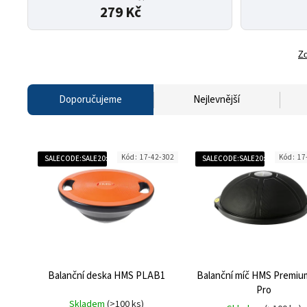
279 Kč
Zo
Doporučujeme
Nejlevnější
Kód:
17-42-302
Kód:
17
SALECODE:SALE20:20:%
SALECODE:SALE20:20:%
Balanční deska HMS PLAB1
Balanční míč HMS Premiu
Pro
Skladem
(>100 ks)