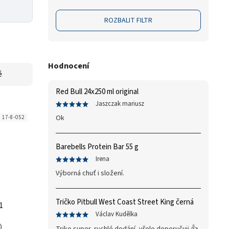
ROZBALIT FILTR
Hodnocení
ě
Red Bull 24x250 ml original
Jaszczak mariusz
Ok
:
17-8-052
Barebells Protein Bar 55 g
Irena
Výborná chuť i složení.
Tričko Pitbull West Coast Street King černá
1
Václav Kudělka
)