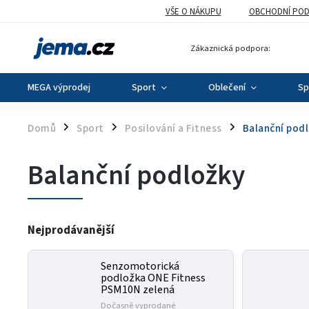
VŠE O NÁKUPU
OBCHODNÍ POD
Zákaznická podpora:
MEGA výprodej
Sport
Oblečení
Sp
Domů
Sport
Posilování a Fitness
Balanční pod
/
/
/
Balanční podložky
Nejprodávanější
Senzomotorická
podložka ONE Fitness
PSM10N zelená
Dočasně vyprodané