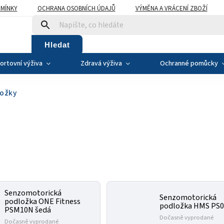
MÍNKY
OCHRANA OSOBNÍCH ÚDAJŮ
VÝMĚNA A VRÁCENÍ ZBOŽÍ
Hledat
ortovní výživa
Zdravá výživa
Ochranné pomůcky
ložky
Senzomotorická
Senzomotorická
podložka ONE Fitness
podložka HMS PS
PSM10N šedá
Dočasně vyprodané
Dočasně vyprodané