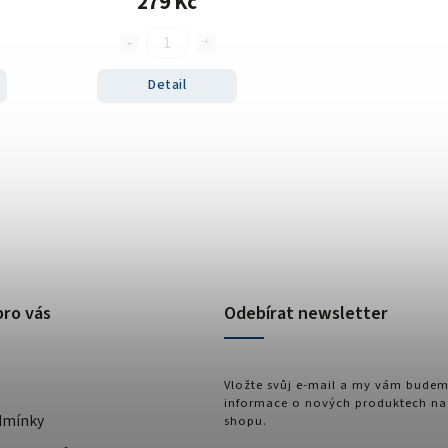
279 Kč
Detail
pro vás
Odebírat newsletter
Vložte svůj e-mail a my vám budem
informace o nových produktech na
dmínky
shopu.