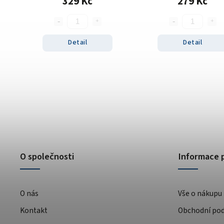
329 Kč
279 Kč
Detail
Detail
O společnosti
Informace 
O nás
Vše o nákupu
Kontakt
Obchodní po