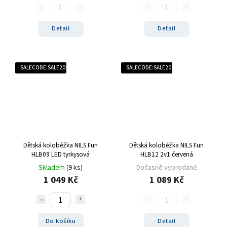
Detail
Detail
SALECODE:SALE20:20:%
SALECODE:SALE20:20:%
Dětská koloběžka NILS Fun
Dětská koloběžka NILS Fun
HLB09 LED tyrkysová
HLB12 2v1 červená
Skladem
(9 ks)
Dočasně vyprodané
1 049 Kč
1 089 Kč
Do košíku
Detail