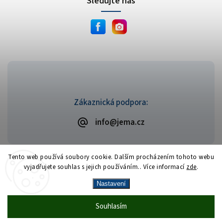
Sledujte nás
Zákaznická podpora:
info@jema.cz
Tento web používá soubory cookie. Dalším procházením tohoto webu
vyjadřujete souhlas s jejich používáním.. Více informací
zde
.
Copyright 2026
JEMA.cz
. Všechna práva vyhrazena.
Vytvořil
Shoptet
| Design
Shoptak.cz
Nastavení
Vrácení zboží zdarma
— celý srpen bez
Více
Souhlasím
🎁
·
poplatků
info