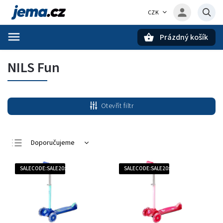
CZK
Prázdný košík
Hledat
NILS Fun
Otevřít filtr
Doporučujeme
Nejlevnější
SALECODE:SALE20:20:%
SALECODE:SALE20:20:%
Nejdražší
Nejprodávanější
Abecedně