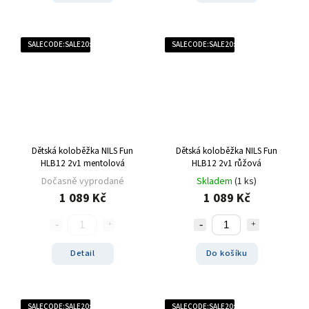
SALECODE:SALE20:20:%
SALECODE:SALE20:20:%
Dětská koloběžka NILS Fun
Dětská koloběžka NILS Fun
HLB12 2v1 mentolová
HLB12 2v1 růžová
Dočasně vyprodané
Skladem
(1 ks)
1 089 Kč
1 089 Kč
Detail
Do košíku
SALECODE:SALE20:20:%
SALECODE:SALE20:20:%