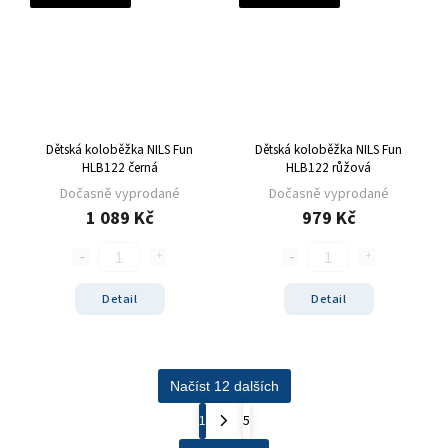
Dětská koloběžka NILS Fun
Dětská koloběžka NILS Fun
HLB122 černá
HLB122 růžová
Dočasně vyprodané
Dočasně vyprodané
1 089 Kč
979 Kč
Detail
Detail
Načíst 12 dalších
1
5