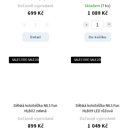
Dočasně vyprodané
Skladem
(7 ks)
699 Kč
1 089 Kč
Detail
Do košíku
SALECODE:SALE20:20:%
SALECODE:SALE20:20:%
Dětská koloběžka NILS Fun
Dětská koloběžka NILS Fun
HLB02 zelená
HLB09 LED růžová
Dočasně vyprodané
Dočasně vyprodané
899 Kč
1 049 Kč