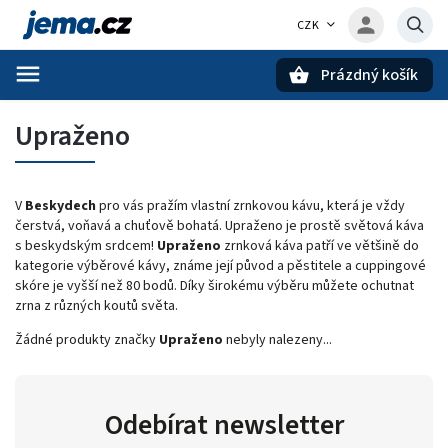
CZK
Prázdný košík
Hledat
Upraženo
V
Beskydech
pro vás pražím vlastní zrnkovou kávu, která je vždy
čerstvá, voňavá a chuťově bohatá. Upraženo je prostě světová káva
s beskydským srdcem!
Upraženo
zrnková káva patří ve většině do
kategorie výběrové kávy, známe její původ a pěstitele a cuppingové
skóre je vyšší než 80 bodů. Díky širokému výběru můžete ochutnat
zrna z různých koutů světa.
Žádné produkty značky
Upraženo
nebyly nalezeny...
Odebírat newsletter