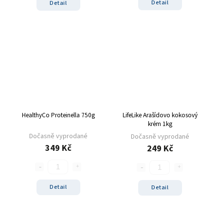
Detail
Detail
HealthyCo Proteinella 750g
LifeLike Arašídovo kokosový
krém 1kg
Dočasně vyprodané
Dočasně vyprodané
349 Kč
249 Kč
Detail
Detail