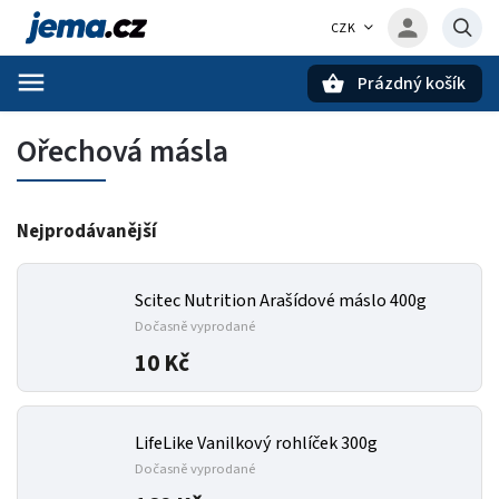
CZK
Prázdný košík
Hledat
Ořechová másla
Nejprodávanější
Scitec Nutrition Arašídové máslo 400g
Dočasně vyprodané
10 Kč
LifeLike Vanilkový rohlíček 300g
Dočasně vyprodané