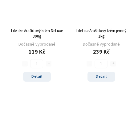
LifeLike Arašídový krém DeLuxe
LifeLike Arašídový krém jemný
300g
1kg
Dočasně vyprodané
Dočasně vyprodané
119 Kč
239 Kč
Detail
Detail