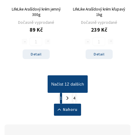
LifeLike Arašídový krém jemný
LifeLike Arašídový krém křupavý
300g
1kg
Dočasně vyprodané
Dočasně vyprodané
89 Kč
239 Kč
Detail
Detail
Načíst 12 dalších
1
4
Nahoru