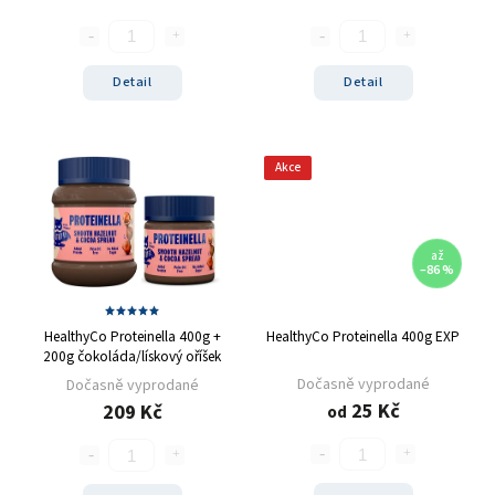
Detail
Detail
Akce
až
–86 %
HealthyCo Proteinella 400g +
HealthyCo Proteinella 400g EXP
200g čokoláda/lískový oříšek
Dočasně vyprodané
Dočasně vyprodané
25 Kč
209 Kč
od