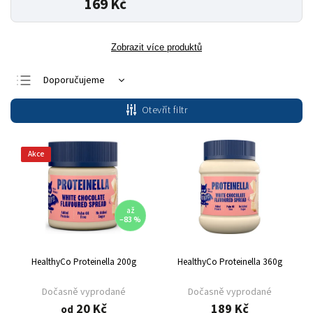
169 Kč
Zobrazit více produktů
Doporučujeme
Nejlevnější
Otevřít filtr
Nejdražší
Nejprodávanější
Akce
Abecedně
až
–83 %
HealthyCo Proteinella 200g
HealthyCo Proteinella 360g
Dočasně vyprodané
Dočasně vyprodané
20 Kč
189 Kč
od