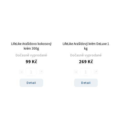
LifeLike Arašídovo kokosový
LifeLike Arašídový krém DeLuxe 1
krém 300g
kg
Dočasně vyprodané
Dočasně vyprodané
99 Kč
269 Kč
Detail
Detail