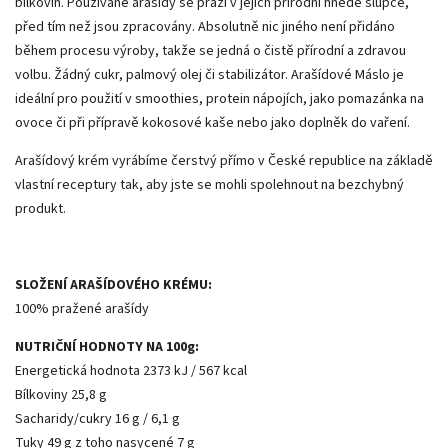
bílkovin. Používané arašídy se praží v jejich přírodní hnědé slupce,
před tím než jsou zpracovány. Absolutně nic jiného není přidáno
během procesu výroby, takže se jedná o čistě přírodní a zdravou
volbu. Žádný cukr, palmový olej či stabilizátor. A­rašídové Máslo je
ideální pro použití v smoothies, protein nápojích, jako pomazánka na
ovoce či při přípravě kokosové kaše nebo jako doplněk do vaření.
Arašídový krém vyrábíme čerstvý přímo v České republice na základě
vlastní receptury tak, aby jste se mohli spolehnout na bezchybný
produkt.
SLOŽENÍ ARAŠÍDOVÉHO KRÉMU:
100% pražené arašídy
NUTRIČNÍ HODNOTY NA 100g:
Energetická hodnota 2373 kJ / 567 kcal
Bílkoviny 25,8 g
Sacharidy/cukry 16 g / 6,1 g
Tuky 49 g z toho nasycené 7 g