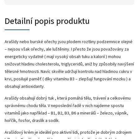
Detailní popis produktu
Arašídy nebo burské ořechy jsou plodem roztliny podzemnice olejné
– nejsou však ořechy, ale luštěniny. I přesto že jsou považovány za
energeticky vydatné ( mají vysoký obsah tuku a kalorií ) mohou
snižovat hladinu cholesterolu, triglyceridů, aniž by způsobily navýšení
tělesné hmotnosti. Navíc skvěle udržují kontrolu nad hladinou cukru v
krvi, posilujé paměť ( díky vitamínu B3 – zlepšují fungování mozku ) a
obsahují antioxidanty.
Arašídy obsahují dobrý tuk , která pomáhá tělu, trávení a celkovému
správnému chodu těla. V neposlední řadě v nich najdeme spostu
vitamínů jako například – B1, B2, B3, B6 a minerálů – železo, vápník,
hořčík, fosfor, draslík a sodík.
Arašídový krém je ideální pro aktivní lidi, protože je dobrým zdrojem