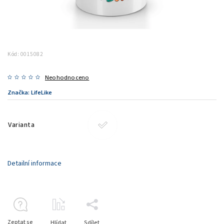
Kód:
0015082
Neohodnoceno
Značka:
LifeLike
Varianta
Detailní informace
Zeptat se
Hlídat
Sdílet