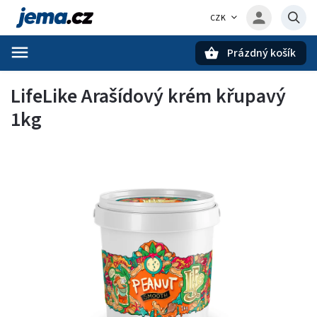
CZK
Prázdný košík
Hledat
LifeLike Arašídový krém křupavý
1kg