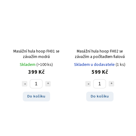
Masážní hula hoop FH01 se
Masážní hula hoop FH02 se
závažím modrá
závažím a počítadlem fialová
Skladem
(>100 ks)
Skladem u dodavatele
(1 ks)
399 Kč
599 Kč
Do košíku
Do košíku