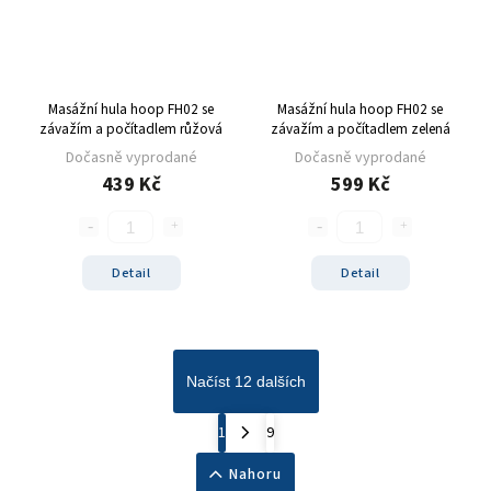
Masážní hula hoop FH02 se
Masážní hula hoop FH02 se
závažím a počítadlem růžová
závažím a počítadlem zelená
Dočasně vyprodané
Dočasně vyprodané
439 Kč
599 Kč
Detail
Detail
Načíst 12 dalších
1
9
Nahoru