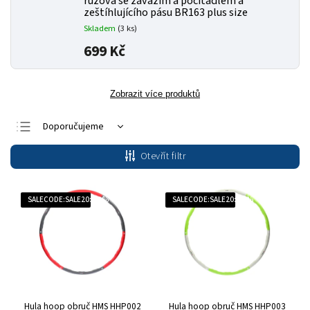
růžová se závažím a počítadlem a
zeštíhlujícího pásu BR163 plus size
Skladem
(3 ks)
699 Kč
Zobrazit více produktů
Doporučujeme
Nejlevnější
Otevřít filtr
Nejdražší
Nejprodávanější
SALECODE:SALE20:20:%
SALECODE:SALE20:20:%
Abecedně
Hula hoop obruč HMS HHP002
Hula hoop obruč HMS HHP003