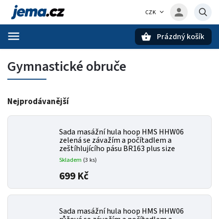
CZK
Prázdný košík
Hledat
Gymnastické obruče
Nejprodávanější
Sada masážní hula hoop HMS HHW06
zelená se závažím a počítadlem a
zeštíhlujícího pásu BR163 plus size
Skladem
(3 ks)
699 Kč
Sada masážní hula hoop HMS HHW06