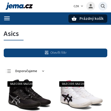
CZK
Prázdný košík
Hledat
Asics
Otevřít filtr
Doporučujeme
Nejlevnější
SALECODE:SALE20:20:%
SALECODE:SALE20:20:%
Nejdražší
Nejprodávanější
Abecedně