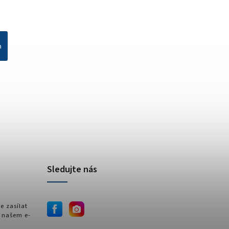
h
Sledujte nás
e zasílat
 našem e-