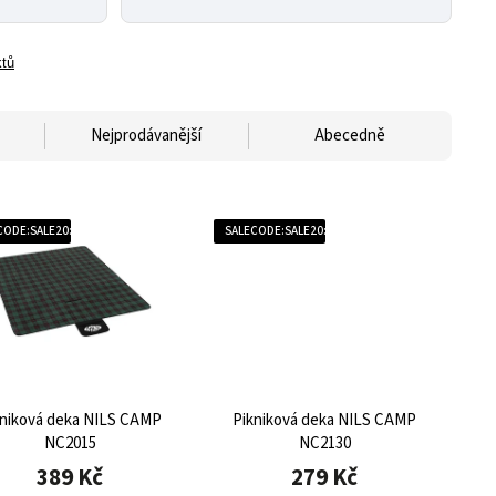
ktů
Nejprodávanější
Abecedně
CODE:SALE20:20:%
SALECODE:SALE20:20:%
kniková deka NILS CAMP
Pikniková deka NILS CAMP
NC2015
NC2130
389 Kč
279 Kč