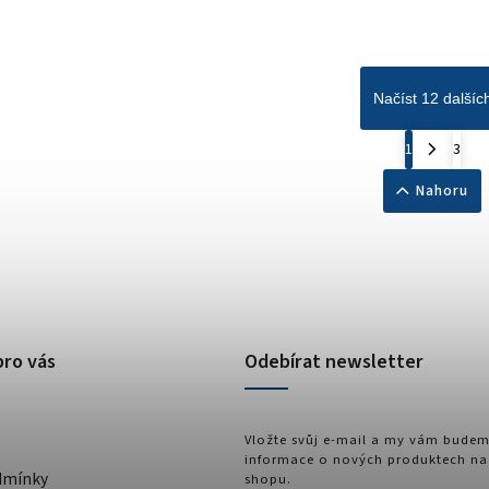
Načíst 12 dalšíc
1
3
Nahoru
pro vás
Odebírat newsletter
Vložte svůj e-mail a my vám budem
informace o nových produktech na
dmínky
shopu.