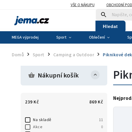
VŠE O NÁKUPU
OBCHODNÍ POD
Hledat
MEGA výprodej
Sport
Oblečení
Sp
Domů
Sport
Camping a Outdoor
Piknikové de
/
/
/
Pik
Nákupní košík
Nejprod
239
Kč
869
Kč
Na skladě
11
Akce
0