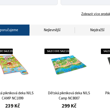
Zobrazit více produ
poručujeme
Nejlevnější
Nejdražší
DE:SALE20:20:%
SALECODE:SALE20:20:%
SALE
á pikniková deka NILS
Dětská pikniková deka NILS
Pi
CAMP NC1099
Camp NC8007
239 Kč
299 Kč