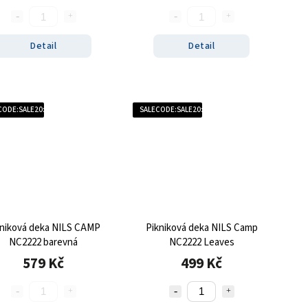
Detail
Detail
CODE:SALE20:20:%
SALECODE:SALE20:20:%
kniková deka NILS CAMP
Pikniková deka NILS Camp
NC2222 barevná
NC2222 Leaves
579 Kč
499 Kč