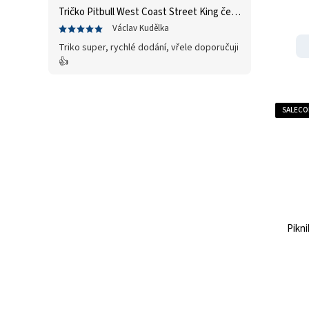
Tričko Pitbull West Coast Street King černá
Václav Kudělka
Triko super, rychlé dodání, vřele doporučuji
👍
SALECO
Pikn