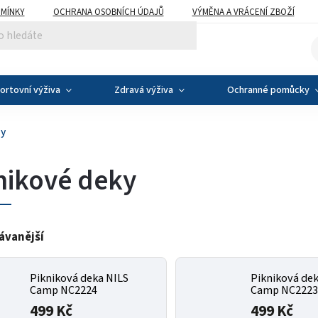
MÍNKY
OCHRANA OSOBNÍCH ÚDAJŮ
VÝMĚNA A VRÁCENÍ ZBOŽÍ
ortovní výživa
Zdravá výživa
Ochranné pomůcky
ky
nikové deky
ávanější
Pikniková deka NILS
Pikniková dek
Camp NC2224
Camp NC2223 
499 Kč
499 Kč