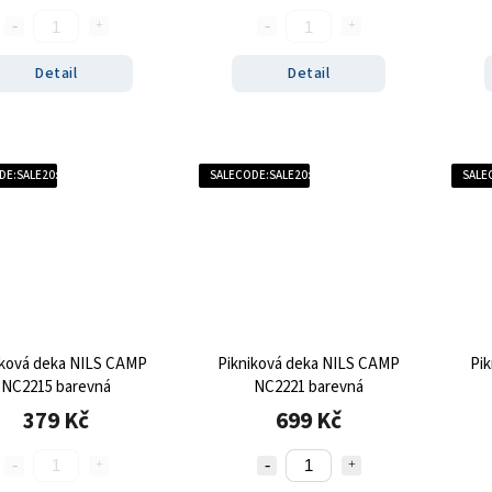
Detail
Detail
DE:SALE20:20:%
SALECODE:SALE20:20:%
SALE
iková deka NILS CAMP
Pikniková deka NILS CAMP
Pi
NC2215 barevná
NC2221 barevná
379 Kč
699 Kč