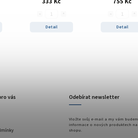
333 Kč
755 Kč
Detail
Detail
pro vás
Odebírat newsletter
Vložte svůj e-mail a my vám budem
informace o nových produktech na
dmínky
shopu.