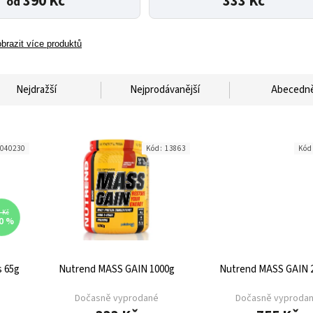
390 Kč
333 Kč
od
brazit více produktů
Nejdražší
Nejprodávanější
Abecedn
040230
Kód:
13863
Kód
 Kč
0 %
 65g
Nutrend MASS GAIN 1000g
Nutrend MASS GAIN 
Dočasně vyprodané
Dočasně vyproda