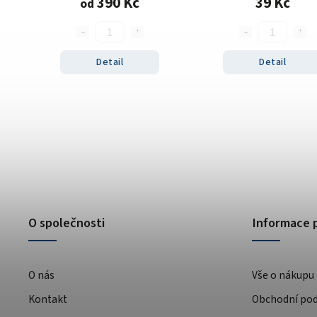
390 Kč
39 Kč
od
Detail
Detail
O společnosti
Informace 
O nás
Vše o nákupu
Kontakt
Obchodní po