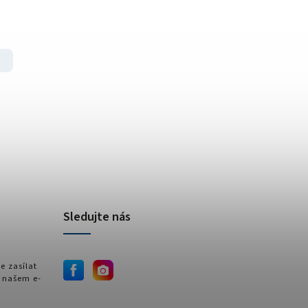
Sledujte nás
e zasílat
 našem e-