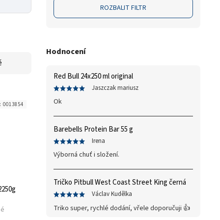
ROZBALIT FILTR
Hodnocení
ě
Red Bull 24x250 ml original
Jaszczak mariusz
Ok
:
0013854
Barebells Protein Bar 55 g
Irena
Výborná chuť i složení.
Tričko Pitbull West Coast Street King černá
2250g
Václav Kudělka
Triko super, rychlé dodání, vřele doporučuji 👍
né