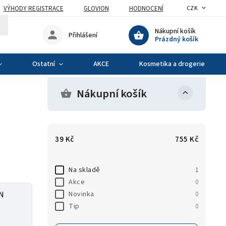
VÝHODY REGISTRACE
GLOVION
HODNOCENÍ
CZK
Nákupní košík
Přihlášení
Prázdný košík
Ostatní
AKCE
Kosmetika a drogerie
Nákupní košík
39
Kč
755
Kč
Na skladě
1
Akce
0
Novinka
IN
0
Tip
0