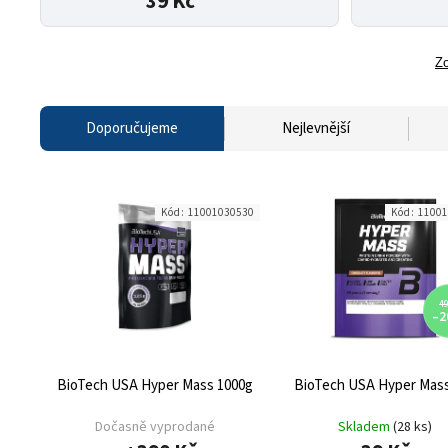
39 Kč
Zo
Doporučujeme
Nejlevnější
Kód:
11001030530
Kód:
11001
49
–2
BioTech USA Hyper Mass 1000g
BioTech USA Hyper Mass
Dočasně vyprodané
Skladem
(28 ks)