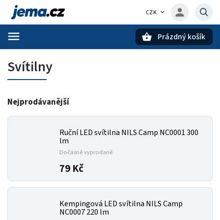
CZK
Prázdný košík
Hledat
Svítilny
Nejprodávanější
Ruční LED svítilna NILS Camp NC0001 300
lm
Dočasně vyprodané
79 Kč
Kempingová LED svítilna NILS Camp
NC0007 220 lm