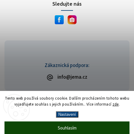
Sledujte nás
Zákaznická podpora:
info@jema.cz
Tento web používá soubory cookie. Dalším procházením tohoto webu
vyjadřujete souhlas s jejich používáním.. Více informací
zde
.
Copyright 2026
JEMA.cz
. Všechna práva vyhrazena.
Vytvořil
Shoptet
| Design
Shoptak.cz
Nastavení
Vrácení zboží zdarma
— celý srpen bez
Více
Souhlasím
🎁
·
poplatků
info