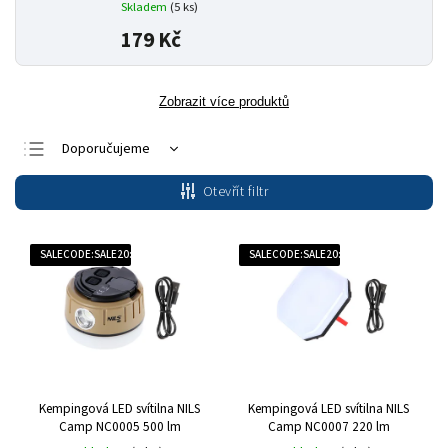
Skladem
(5 ks)
179 Kč
Zobrazit více produktů
Doporučujeme
Nejlevnější
Otevřít filtr
Nejdražší
Nejprodávanější
SALECODE:SALE20:20:%
SALECODE:SALE20:20:%
Abecedně
Kempingová LED svítilna NILS
Kempingová LED svítilna NILS
Camp NC0005 500 lm
Camp NC0007 220 lm