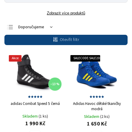
Zobrazit více produktů
Doporučujeme
Nejlevnější
Otevřít filtr
Nejdražší
Nejprodávanější
Akce
SALECODE:SALE20:20:%
Abecedně
–13 %
adidas Combat Speed 5 černá
Adidas Havoc dětské tkaničky
modrá
Skladem
(1 ks)
Skladem
(2 ks)
1 990 Kč
1 650 Kč