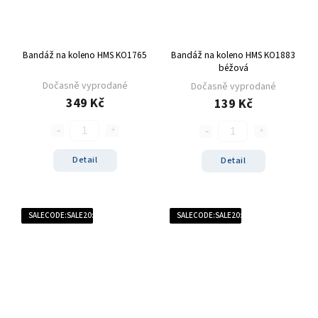
Bandáž na koleno HMS KO1765
Bandáž na koleno HMS KO1883
béžová
Dočasně vyprodané
Dočasně vyprodané
349 Kč
139 Kč
Detail
Detail
SALECODE:SALE20:20:%
SALECODE:SALE20:20:%