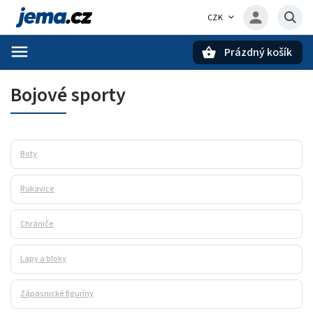
CZK
Prázdný košík
Hledat
Bojové sporty
Boty
Rukavice
Chrániče
Lapy a bloky
Zápasnické figuríny