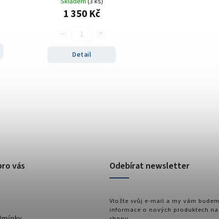
Skladem
(3 ks)
1 350 Kč
Detail
pro vás
Odebírat newsletter
Vložte svůj e-mail a my vám budem
informace o nových produktech na
dmínky
shopu.