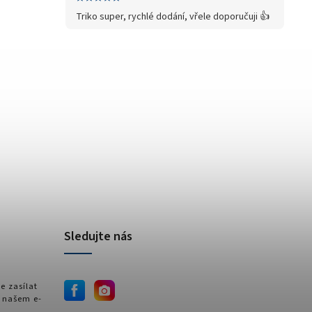
Triko super, rychlé dodání, vřele doporučuji 👍
Sledujte nás
e zasílat
 našem e-