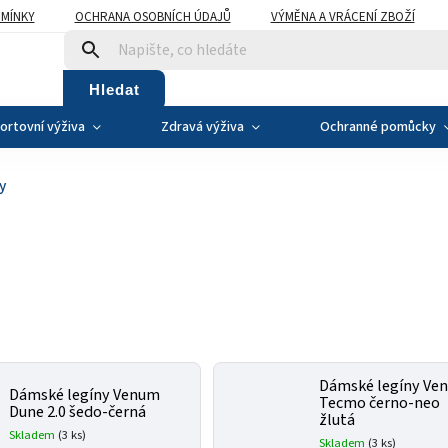
MÍNKY
OCHRANA OSOBNÍCH ÚDAJŮ
VÝMĚNA A VRÁCENÍ ZBOŽÍ
Hledat
ortovní výživa
Zdravá výživa
Ochranné pomůcky
y
Dámské legíny Ve
Dámské legíny Venum
Tecmo černo-neo
Dune 2.0 šedo-černá
žlutá
Skladem
(3 ks)
Skladem
(3 ks)