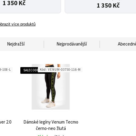
1 350 Kč
1 350 Kč
brazit více produktů
Nejdražší
Nejprodávanější
Abecedn
-108-L
Kód:
VENUM-03750-116-M
SALECODE:SALE50:50:%
er 2.0
Dámské legíny Venum Tecmo
černo-neo žlutá