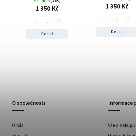
Skladem
(3 ks)
1 350 Kč
1 350 Kč
Detail
Detail
O společnosti
Informace 
O nás
Vše o nákupu
Kontakt
Obchodní po