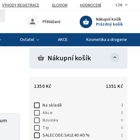
VÝHODY REGISTRACE
GLOVION
HODNOCENÍ
CZK
Nákupní košík
Přihlášení
Prázdný košík
Ostatní
AKCE
Kosmetika a drogerie
Nákupní košík
1350
Kč
1351
Kč
Na skladě
3
Akce
0
Novinka
num
0
Tip
0
SALECODE:SALE40:40:%
1