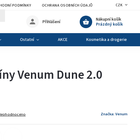
CZK
HODNÍ PODMÍNKY
OCHRANA OSOBNÍCH ÚDAJŮ
VÝMĚNA A VRÁCENÍ Z
Nákupní košík
Přihlášení
Prázdný košík
Ostatní
AKCE
Kosmetika a drogerie
íny Venum Dune 2.0
Značka:
Venum
Neohodnoceno