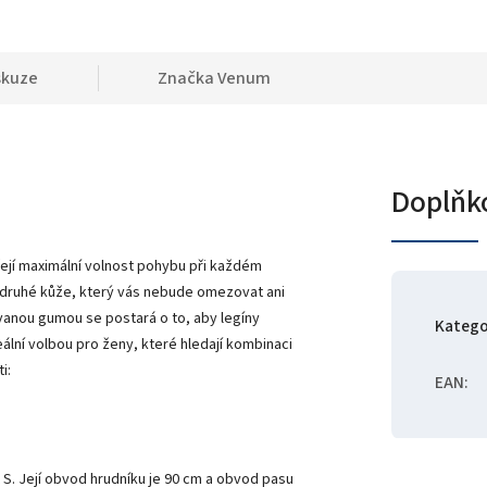
skuze
Značka
Venum
Doplňk
jí maximální volnost pohybu při každém
kt druhé kůže, který vás nebude omezovat ani
ovanou gumou se postará o to, aby legíny
Katego
ální volbou pro ženy, které hledají kombinaci
i:
EAN
:
 S. Její obvod hrudníku je 90 cm a obvod pasu