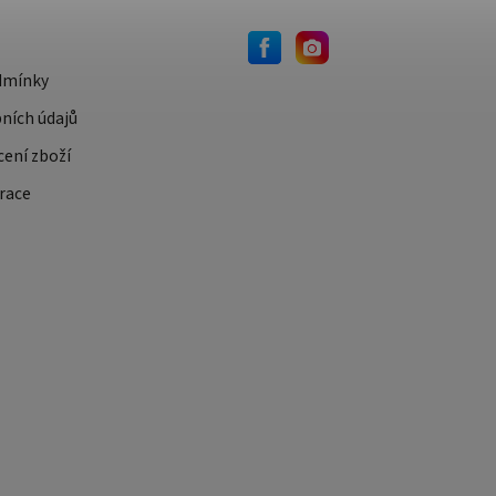
dmínky
ních údajů
cení zboží
race