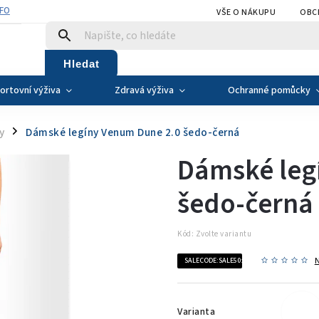
NFO
VŠE O NÁKUPU
OBC
Hledat
ortovní výživa
Zdravá výživa
Ochranné pomůcky
y
Dámské legíny Venum Dune 2.0 šedo-černá
/
Dámské leg
šedo-černá
Kód:
Zvolte variantu
SALECODE:SALE50:50:%
Varianta