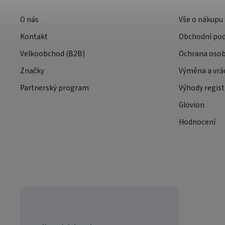
O nás
Vše o nákupu
Kontakt
Obchodní po
Velkoobchod (B2B)
Ochrana osob
Značky
Výměna a vrá
Partnerský program
Výhody regist
Glovion
Hodnocení