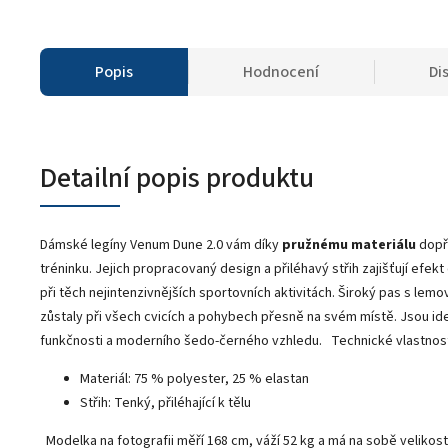
Popis
Hodnocení
Di
Detailní popis produktu
Dámské legíny Venum Dune 2.0 vám díky
pružnému materiálu
dopře
tréninku. Jejich propracovaný design a přiléhavý střih zajišťují efe
při těch nejintenzivnějších sportovních aktivitách. Široký pas s lem
zůstaly při všech cvicích a pohybech přesně na svém místě. Jsou ide
funkčnosti a moderního šedo-černého vzhledu. Technické vlastnost
Materiál: 75 % polyester, 25 % elastan
Střih: Tenký, přiléhající k tělu
Modelka na fotografii měří 168 cm, váží 52 kg a má na sobě velikost