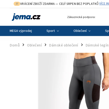
VRÁCENÍ ZBOŽÍ ZDARMA
— CELÝ SRPEN BEZ POPLATKŮ
VÍCE I
🎁
·
Zákaznická podpora:
MEGA výprodej
Sport
Oblečení
Sp
Domů
Oblečení
Dámské oblečení
Dámské legín
/
/
/