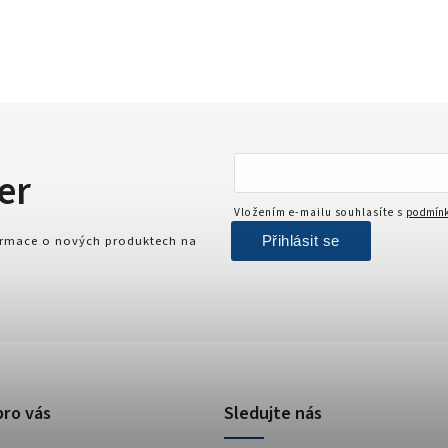
er
Vložením e-mailu souhlasíte s
podmínk
Přihlásit se
formace o nových produktech na
pro vás
Sledujte nás