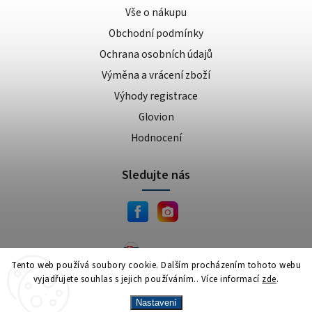
Vše o nákupu
Obchodní podmínky
Ochrana osobních údajů
Výměna a vrácení zboží
Výhody registrace
Glovion
Hodnocení
Sledujte nás
JEMA.sk
Tento web používá soubory cookie. Dalším procházením tohoto webu
vyjadřujete souhlas s jejich používáním.. Více informací
zde
.
Copyright 2026
JEMA.cz
. Všechna práva vyhrazena.
Vytvořil
Shoptet
| Design
Shoptak.cz
Nastavení