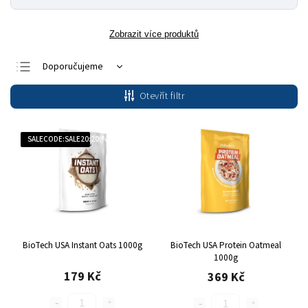
Zobrazit více produktů
Doporučujeme
Nejlevnější
Otevřít filtr
Nejdražší
Nejprodávanější
SALECODE:SALE20:20:%
Abecedně
BioTech USA Instant Oats 1000g
BioTech USA Protein Oatmeal
1000g
179 Kč
369 Kč