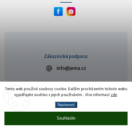
Zákaznická podpora:
info@jema.cz
Tento web používá soubory cookie. Dalším procházením tohoto webu
vyjadřujete souhlas s jejich používáním.. Více informací
zde
.
Copyright 2026
JEMA.cz
. Všechna práva vyhrazena.
Vytvořil
Shoptet
| Design
Shoptak.cz
Nastavení
Vrácení zboží zdarma
— celý srpen bez
Více
Souhlasím
🎁
·
poplatků
info