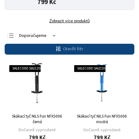
799 Kč
Zobrazit více produktů
Doporučujeme
Nejlevnější
Otevřít filtr
Nejdražší
Nejprodávanější
SALECODE:SALE20:20:%
SALECODE:SALE20:20:%
Abecedně
Skákací tyč NILS Fun NFX5006
Skákací tyč NILS Fun NFX5006
černá
modrá
Dočasně vyprodané
Dočasně vyprodané
799 Kč
799 Kč