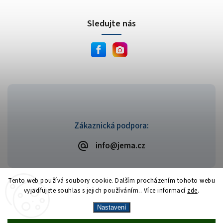
Sledujte nás
Zákaznická podpora:
info@jema.cz
Tento web používá soubory cookie. Dalším procházením tohoto webu
vyjadřujete souhlas s jejich používáním.. Více informací
zde
.
Copyright 2026
JEMA.cz
. Všechna práva vyhrazena.
Vytvořil
Shoptet
| Design
Shoptak.cz
Nastavení