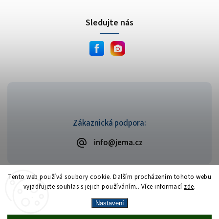
Sledujte nás
Zákaznická podpora:
info@jema.cz
Tento web používá soubory cookie. Dalším procházením tohoto webu
vyjadřujete souhlas s jejich používáním.. Více informací
zde
.
Copyright 2026
JEMA.cz
. Všechna práva vyhrazena.
Vytvořil
Shoptet
| Design
Shoptak.cz
Nastavení