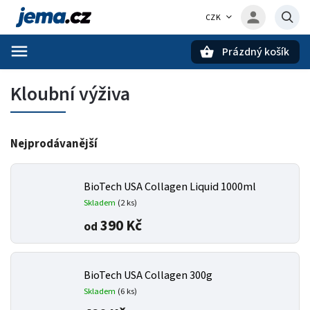
CZK
Prázdný košík
Hledat
Kloubní výživa
Nejprodávanější
BioTech USA Collagen Liquid 1000ml
Skladem
(2 ks)
390 Kč
od
BioTech USA Collagen 300g
Skladem
(6 ks)