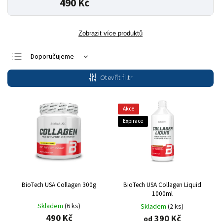
490 Kč
Zobrazit více produktů
Doporučujeme
Nejlevnější
Otevřít filtr
Nejdražší
Nejprodávanější
Akce
Abecedně
Expirace
BioTech USA Collagen 300g
BioTech USA Collagen Liquid
1000ml
Skladem
(6 ks)
Skladem
(2 ks)
490 Kč
390 Kč
od