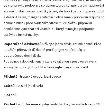
se v přípravku podporuje správnou tvorbu kolagenu a tím i zachování
zdravého stavu nejen pokožky a cév, ale také kostí, chrupavek, zubů
a dásní. A selen, mangan a vitamín C obsažené v přípravku hrají roli při
ochraně buněk před oxidačním stresem. Ze složek přípravku
nemůžeme vynechat ani vitamín D3, který mimo jiné podporuje
správnou funkci imunity.
Doporučené dávkování:
Užívejte jednu dávku (25 ml) denně! Před
použitím přípravek důkladně protřepejte! Nepřekračujte
doporučenou denní dávku!
Potravinový doplněk nenahrazuje vyváženou a pestrou stravu a
zdravý životní styl. Produkt uchovávejte mimo dosah dětí!
Příchutě:
tropické ovoce, lesní ovoce
Balení :
1000 ml (40 dávek)
Složení:
Příchuť tropické ovoce:
pitná voda, hydrolyzovaný kolagen 44%,