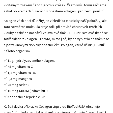
viditelným znakem čehož je vznik vrásek. Často kvůli tomu začneme
sahat po krémech či sérách s obsahem kolagenu pro zevní použití.
Kolagen však není důležitý jen z hlediska elasticity naší pokožky, ale
tato rozměrná molekula hraje roli i při stavbě chrupavek tvořících
klouby a také se nachází i ve svalové tkáni. 1 – 10 % svalové tkáně se
totiž skládá z kolagenu. I proto, mimo jiné, by se vyplatilo seznámit se
s potravinovými doplňky obsahujícími kolagen, které účinkují uvnitř
našeho organismu.
✅ 11 g hydrolyzovaného kolagenu
✅ 48 mg vitaminu C
✅ 1,4 mg vitaminu B6
✅ 0,3 mg manganu
✅ 28 mcg selenu
✅ 10 mcg (400 MJ) vitamínu D3
✅ Neobsahuje lepek a cukr
Každá dávka přípravku Collagen Liquid od BioTechUSA obsahuje
kromě 11 g kolagenu také vitamíny a minerály. Vitamin C, nacházející