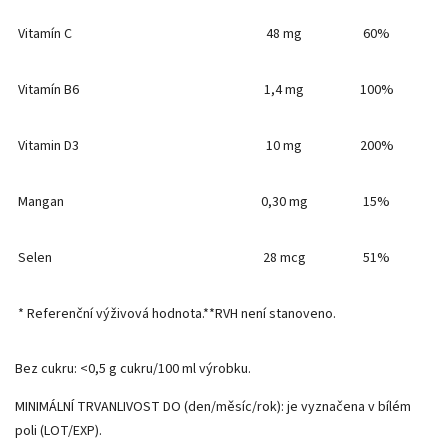
Vitamín C
48 mg
60%
Vitamín B6
1,4 mg
100%
Vitamin D3
10 mg
200%
Mangan
0,30 mg
15%
Selen
28 mcg
51%
* Referenční výživová hodnota.**RVH není stanoveno.
Bez cukru: <0,5 g cukru/100 ml výrobku.
MINIMÁLNÍ TRVANLIVOST DO (den/měsíc/rok): je vyznačena v bílém
poli (LOT/EXP).