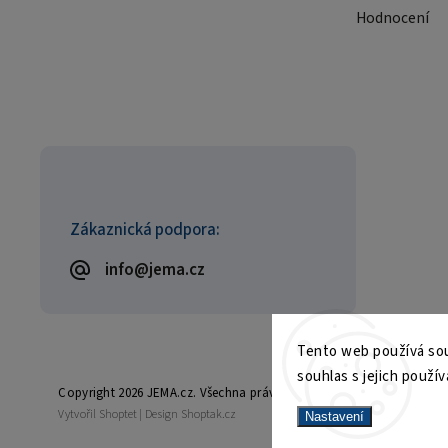
Hodnocení
Zákaznická podpora:
info@jema.cz
Tento web používá sou
souhlas s jejich použív
Copyright 2026
JEMA.cz
. Všechna práva vyhrazena.
Vytvořil
Shoptet
| Design
Shoptak.cz
Nastavení