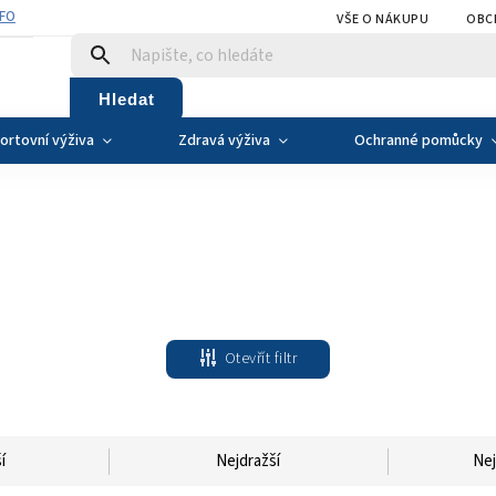
NFO
VŠE O NÁKUPU
OBC
Hledat
ortovní výživa
Zdravá výživa
Ochranné pomůcky
Otevřít filtr
í
Nejdražší
Nej