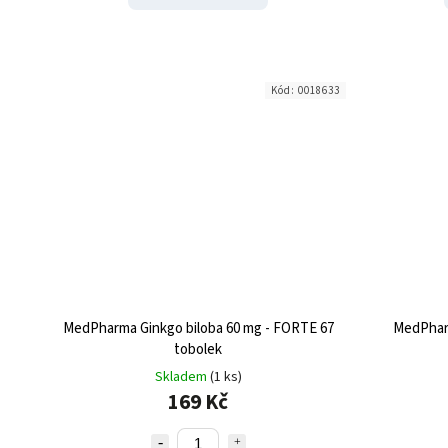
Kód:
0018633
MedPharma Ginkgo biloba 60 mg - FORTE 67
MedPharm
tobolek
Skladem
(1 ks)
169 Kč