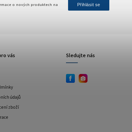
Přihlásit se
formace o nových produktech na
pro vás
Sledujte nás
dmínky
ních údajů
cení zboží
race