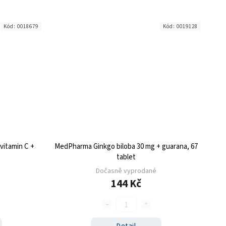
Kód:
0018679
Kód:
0019128
vitamin C +
MedPharma Ginkgo biloba 30 mg + guarana, 67
tablet
Dočasně vyprodané
144 Kč
Detail