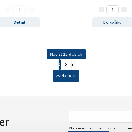
Detail
Do košíku
Načíst 12 dalších
1
3
Nahoru
er
Vložením e-mailu souhlasíte s
podmínk