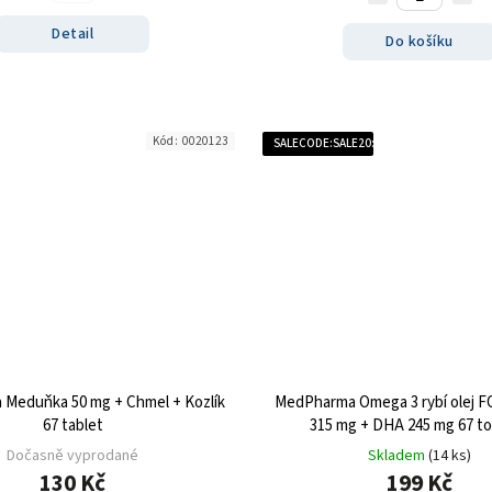
Detail
Do košíku
Kód:
0020123
SALECODE:SALE20:20:%
Meduňka 50 mg + Chmel + Kozlík
MedPharma Omega 3 rybí olej F
67 tablet
315 mg + DHA 245 mg 67 t
Dočasně vyprodané
Skladem
(14 ks)
130 Kč
199 Kč