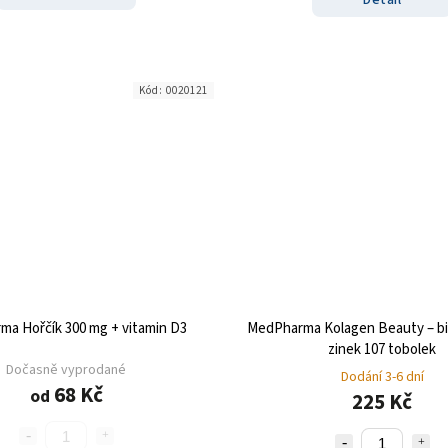
Kód:
0020121
a Hořčík 300 mg + vitamin D3
MedPharma Kolagen Beauty – bio
zinek 107 tobolek
Dočasně vyprodané
Dodání 3-6 dní
68 Kč
od
225 Kč