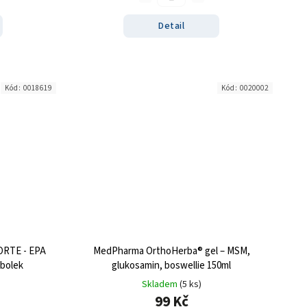
Detail
Kód:
0018619
Kód:
0020002
ORTE - EPA
MedPharma OrthoHerba® gel – MSM,
obolek
glukosamin, boswellie 150ml
Skladem
(5 ks)
99 Kč