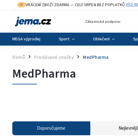
VRÁCENÍ ZBOŽÍ ZDARMA
— CELÝ SRPEN BEZ POPLATKŮ
VÍCE I
🎁
·
Zákaznická podpora:
MEGA výprodej
Sport
Oblečení
Sp
Domů
Prodávané značky
MedPharma
/
/
MedPharma
Doporučujeme
Nejlevnějš