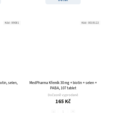
Kód:
89081
Kód:
0019122
tin, selen,
MedPharma Křemík 30 mg + biotin + selen +
PABA, 107 tablet
Dočasně vyprodané
165 Kč