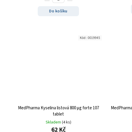
Do košíku
Kód:
0019945
MedPharma Kyselina listová 800 µg forte 107
MedPharma 
tablet
Skladem
(4 ks)
62 Kč