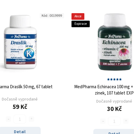
Kód:
0019999
Akce
Expirace
rma Draslík 50 mg, 67 tablet
MedPharma Echinacea 100 mg + 
zinek, 107 tablet EXP
Dočasně vyprodané
Dočasně vyprodané
59 Kč
30 Kč
Detail
Detail