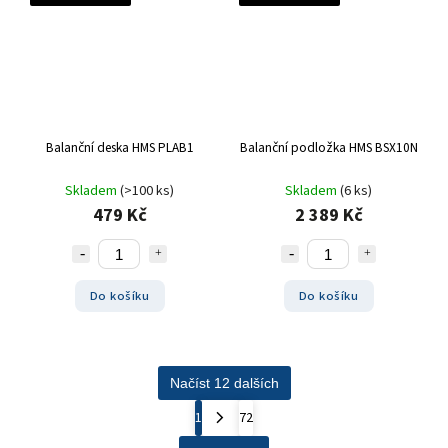
Balanční deska HMS PLAB1
Balanční podložka HMS BSX10N
Skladem
(>100 ks)
Skladem
(6 ks)
479 Kč
2 389 Kč
Do košíku
Do košíku
Načíst 12 dalších
1
72