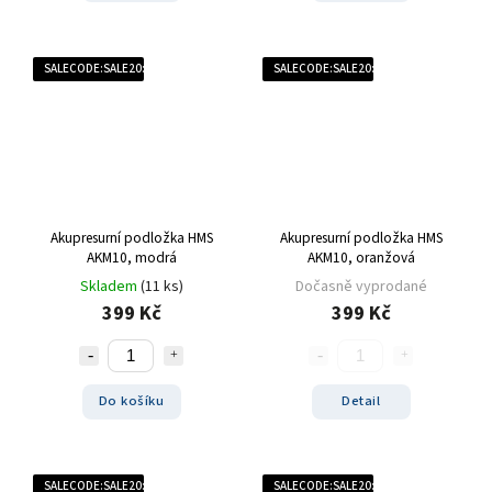
SALECODE:SALE20:20:%
SALECODE:SALE20:20:%
Akupresurní podložka HMS
Akupresurní podložka HMS
AKM10, modrá
AKM10, oranžová
Skladem
(11 ks)
Dočasně vyprodané
399 Kč
399 Kč
Do košíku
Detail
SALECODE:SALE20:20:%
SALECODE:SALE20:20:%