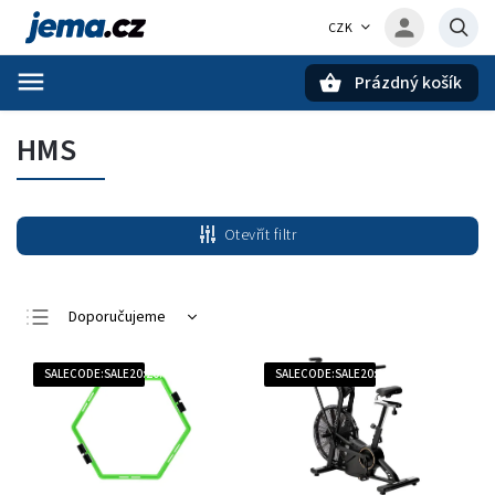
CZK
Prázdný košík
Hledat
HMS
Otevřít filtr
Doporučujeme
Nejlevnější
SALECODE:SALE20:20:%
SALECODE:SALE20:20:%
Nejdražší
Nejprodávanější
Abecedně