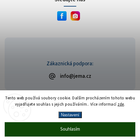
Zákaznická podpora:
info@jema.cz
Tento web používá soubory cookie. Dalším procházením tohoto webu
vyjadřujete souhlas s jejich používáním.. Více informací
zde
.
Copyright 2026
JEMA.cz
. Všechna práva vyhrazena.
Vytvořil
Shoptet
| Design
Shoptak.cz
Nastavení
Vrácení zboží zdarma
— celý srpen bez
Více
Souhlasím
🎁
·
poplatků
info