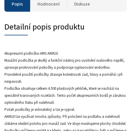
Popis
Hodnocení
Diskuze
Detailní popis produktu
Akupresurní podložka HMS AKM10.
Masážní podložka je skvělý a funkční nástroj pro uvolnění svalového napětí,
upravuje prokrvování pokožky a podporuje vyplavování endorfinu.
Pravidelné použití podložky zbavuje bolestivosti zad, hlavy a pomáhá i při
nespavosti.
Podložka obsahuje celkem 6.930 plastových jehliček, které se nachází na
speciálně tvarovaných rozetách. Tento počet akupresurních bodů je zárukou
optimálního tlaku při nalehnutí.
Potah podložky je snímatelný a lze je vyprat.
AKM10 lze využívat mnoha způsoby. Při položení na podlahu a nalehnutí
získáme ideální polohu pro masáž zad. Ve stoje masírujeme plochy chodidel.
Podložku můžeme umístit na křeslo, nebo na kancelářskou židli a můžeme si