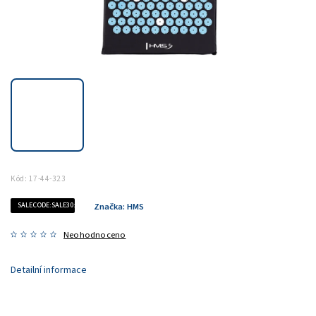
Kód:
17-44-323
SALECODE:SALE30:30:%
Značka:
HMS
Neohodnoceno
Detailní informace