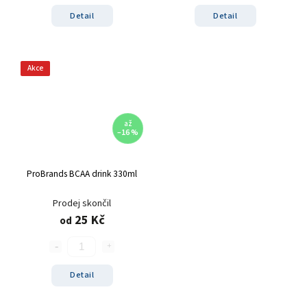
Detail
Detail
Akce
až
–16 %
ProBrands BCAA drink 330ml
Prodej skončil
25 Kč
od
Detail