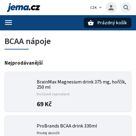
CZK
Prázdný košík
Hledat
BCAA nápoje
Nejprodávanější
BrainMax Magnesium drink 375 mg, hořčík,
250 ml
Dočasně vyprodané
69 Kč
ProBrands BCAA drink 330ml
Prodej skončil