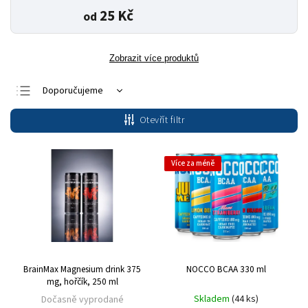
25 Kč
od
Zobrazit více produktů
Doporučujeme
Nejlevnější
Otevřít filtr
Nejdražší
Nejprodávanější
Více za méně
Abecedně
BrainMax Magnesium drink 375
NOCCO BCAA 330 ml
mg, hořčík, 250 ml
Skladem
(44 ks)
Dočasně vyprodané