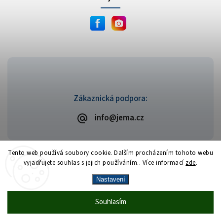
Zákaznická podpora:
info@jema.cz
Tento web používá soubory cookie. Dalším procházením tohoto webu
vyjadřujete souhlas s jejich používáním.. Více informací
zde
.
Copyright 2026
JEMA.cz
. Všechna práva vyhrazena.
Vytvořil
Shoptet
| Design
Shoptak.cz
Nastavení
Vrácení zboží zdarma
— celý srpen bez
Více
Souhlasím
🎁
·
poplatků
info