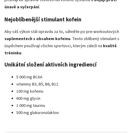
únavě a vyčerpání
.
Nejoblíbenější stimulant kofein
Aby váš výkon stál opravdu za to, sáhněte po pre-workoutových
suplementech s obsahem kofeinu
. Tento oblíbený stimulant s
úspěchem používají všichni sportovci, kterým záleží na
kvalitě
tréninku
.
Unikátní složení aktivních ingrediencí
5 000 mg BCAA
vitaminy B3, B5, B6, B12
100 mg kofeinu
600 mg glycin
1 000 mg taurinu
500 mg glukuronolakton