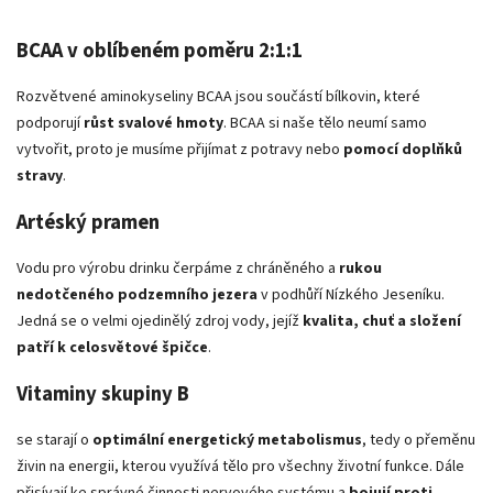
BCAA v oblíbeném poměru 2:1:1
Rozvětvené aminokyseliny BCAA jsou součástí bílkovin, které
podporují
růst svalové hmoty
. BCAA si naše tělo neumí samo
vytvořit, proto je musíme přijímat z potravy nebo
pomocí doplňků
stravy
.
Artéský pramen
Vodu pro výrobu drinku čerpáme z chráněného a
rukou
nedotčeného podzemního jezera
v podhůří Nízkého Jeseníku.
Jedná se o velmi ojedinělý zdroj vody, jejíž
kvalita, chuť a složení
patří k celosvětové špičce
.
Vitaminy skupiny B
se starají o
optimální energetický metabolismus
, tedy o přeměnu
živin na energii, kterou využívá tělo pro všechny životní funkce. Dále
přisívají ke správné činnosti nervového systému a
bojují proti