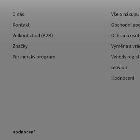
O nás
Vše o nákupu
Kontakt
Obchodní po
Velkoobchod (B2B)
Ochrana osob
Značky
Výměna a vrá
Partnerský program
Výhody regist
Glovion
Hodnocení
Hodnocení