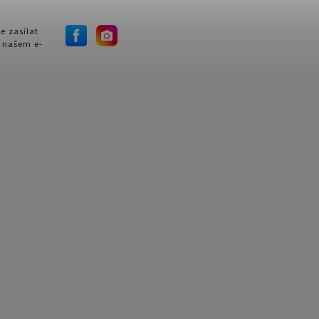
e zasílat
 našem e-