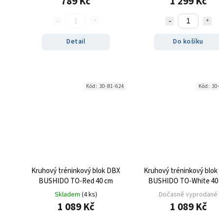
789 Kč
1 299 Kč
Detail
Do košíku
Kód:
30-B1-624
Kód:
30
Kruhový tréninkový blok DBX
Kruhový tréninkový blo
BUSHIDO TO-Red 40 cm
BUSHIDO TO-White 40
Skladem
(4 ks)
Dočasně vyprodané
1 089 Kč
1 089 Kč