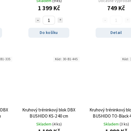
Skladem
(9 ks)
Dočasně vyproda
1 399 Kč
749 Kč
Do košíku
Detail
-B1-335
Kód:
30-B1-445
Kód:
k DBX
Kruhový tréninkový blok DBX
Kruhový tréninkový bl
m
BUSHIDO KS-2 40 cm
BUSHIDO TO-Black 
Skladem
(4 ks)
Skladem
(3 ks)