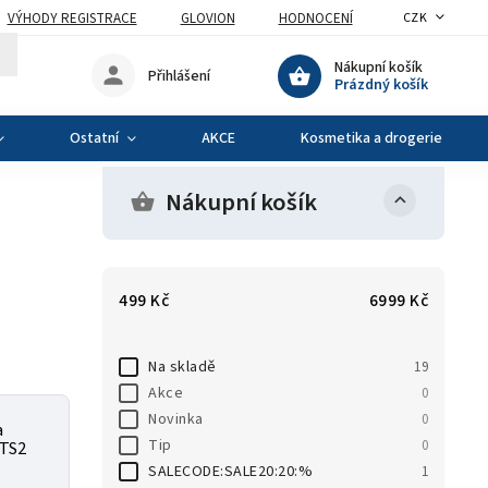
VÝHODY REGISTRACE
GLOVION
HODNOCENÍ
CZK
Nákupní košík
Přihlášení
Prázdný košík
Ostatní
AKCE
Kosmetika a drogerie
Nákupní košík
499
Kč
6999
Kč
Na skladě
19
Akce
0
Novinka
0
a
Tip
0
 TS2
SALECODE:SALE20:20:%
1