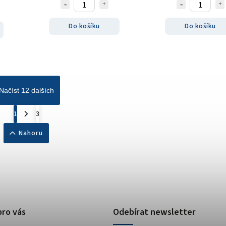
Do košíku
Do košíku
Načíst 12 dalších
1
3
Nahoru
pro vás
Odebírat newsletter