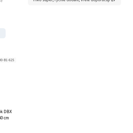
Triko super, rychlé dodání, vřele doporučuji 👍
né
30-B1-625
ok DBX
40 cm