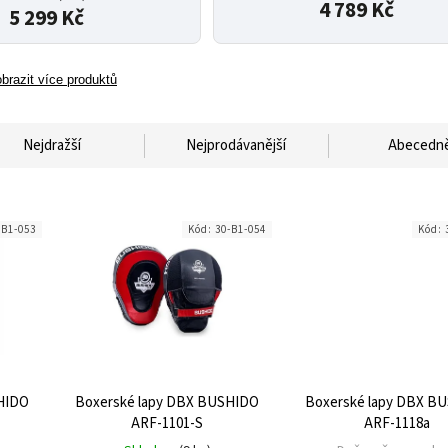
4 789 Kč
5 299 Kč
brazit více produktů
Nejdražší
Nejprodávanější
Abecedn
-B1-053
Kód:
30-B1-054
Kód:
HIDO
Boxerské lapy DBX BUSHIDO
Boxerské lapy DBX B
ARF-1101-S
ARF-1118a