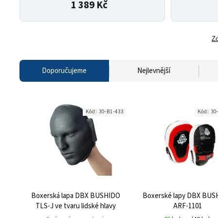
1 389 Kč
Zo
Doporučujeme
Nejlevnější
Kód:
30-B1-433
Kód:
30
Boxerská lapa DBX BUSHIDO
Boxerské lapy DBX BUS
TLS-J ve tvaru lidské hlavy
ARF-1101