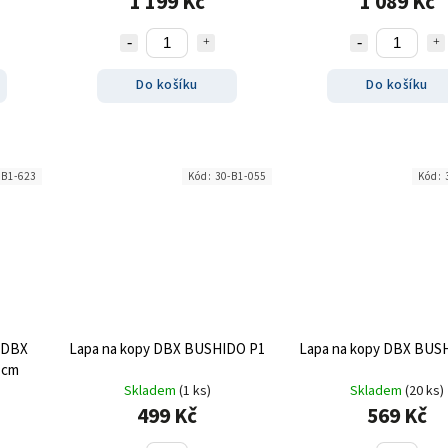
1 199 Kč
1 089 Kč
Do košíku
Do košíku
-B1-623
Kód:
30-B1-055
Kód:
k DBX
Lapa na kopy DBX BUSHIDO P1
Lapa na kopy DBX BUS
 cm
Skladem
(1 ks)
Skladem
(20 ks)
499 Kč
569 Kč