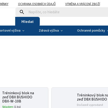
MÍNKY
OCHRANA OSOBNÍCH ÚDAJŮ
VÝMĚNA A VRÁCENÍ ZBOŽÍ
Hledat
ortovní výživa
Zdravá výživa
Ochranné pomůcky
Tréninkový blok na
Tréninkový blok n
zeď DBX BUSHIDO
zeď DBX BUSHIDO
DBX-W-10B
Dočasně vyprodané
Skladem
(1 ks)