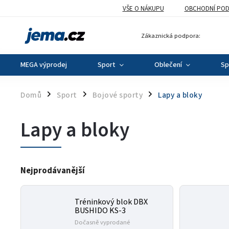
VŠE O NÁKUPU
OBCHODNÍ POD
Zákaznická podpora:
MEGA výprodej
Sport
Oblečení
Sp
Domů
Sport
Bojové sporty
Lapy a bloky
/
/
/
Lapy a bloky
Nejprodávanější
Tréninkový blok DBX
BUSHIDO KS-3
Dočasně vyprodané