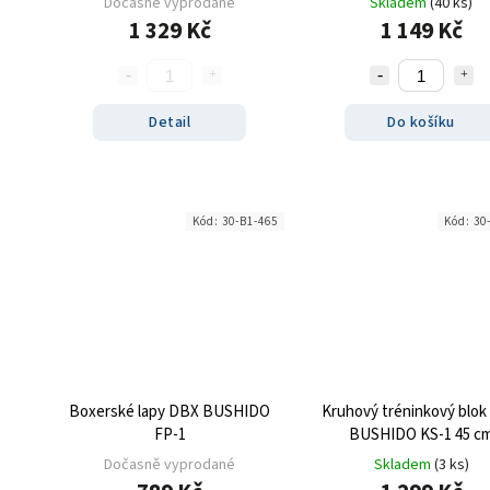
Dočasně vyprodané
Skladem
(40 ks)
1 329 Kč
1 149 Kč
Detail
Do košíku
Kód:
30-B1-465
Kód:
30
Boxerské lapy DBX BUSHIDO
Kruhový tréninkový blo
FP-1
BUSHIDO KS-1 45 c
Dočasně vyprodané
Skladem
(3 ks)