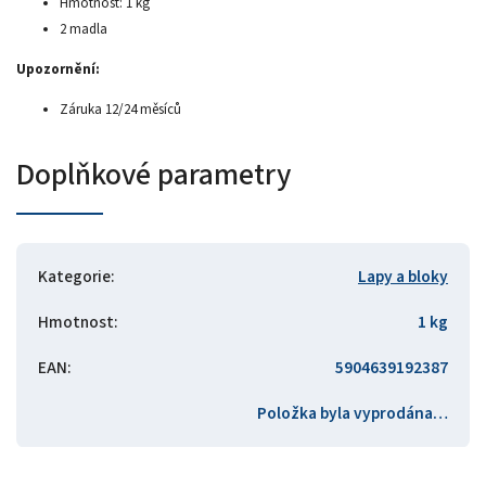
Hmotnost: 1 kg
2 madla
Upozornění:
Záruka 12/24 měsíců
Doplňkové parametry
Kategorie
:
Lapy a bloky
Hmotnost
:
1 kg
EAN
:
5904639192387
Položka byla vyprodána…