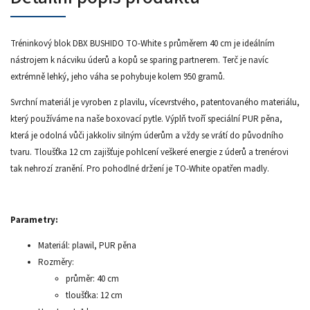
Tréninkový blok DBX BUSHIDO TO-White s průměrem 40 cm je ideálním
nástrojem k nácviku úderů a kopů se sparing partnerem. Terč je navíc
extrémně lehký, jeho váha se pohybuje kolem 950 gramů.
Svrchní materiál je vyroben z plavilu, vícevrstvého, patentovaného materiálu,
který používáme na naše boxovací pytle. Výplň tvoří speciální PUR pěna,
která je odolná vůči jakkoliv silným úderům a vždy se vrátí do původního
tvaru. Tloušťka 12 cm zajišťuje pohlcení veškeré energie z úderů a trenérovi
tak nehrozí zranění. Pro pohodlné držení je TO-White opatřen madly.
Parametry:
Materiál: plawil, PUR pěna
Rozměry:
průměr: 40 cm
tloušťka: 12 cm