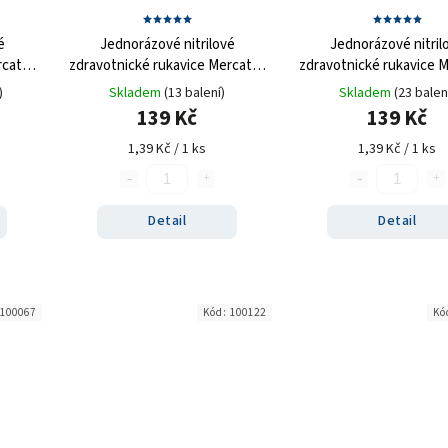
é
Jednorázové nitrilové
Jednorázové nitril
rcator
zdravotnické rukavice Mercator
zdravotnické rukavice 
ks
NITRYLEX růžové 100 ks
NITRYLEX zelené 10
)
Skladem
(13 balení)
Skladem
(23 balen
139 Kč
139 Kč
1,39 Kč / 1 ks
1,39 Kč / 1 ks
Detail
Detail
100067
Kód:
100122
Kó