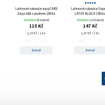
Latexové rukavice easyCARE
Latexové rukavice Esp
Zarys bílé s pudrem 100 ks
LATEX BLACK 100 ks
nepudrované, černé, 5.
Skladem
(8 balení)
Skladem
(14 balení)
115 Kč
147 Kč
1,15 Kč / 1 ks
1,47 Kč / 1 ks
Detail
Detail