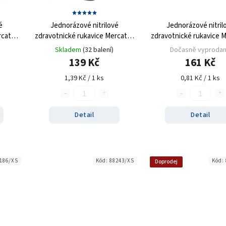
é
Jednorázové nitrilové
Jednorázové nitril
rcator
zdravotnické rukavice Mercator
zdravotnické rukavice 
00 ks
Medical NITRYLEX černé 100 ks
Medical NITRYLEX modré
Skladem
(32 balení)
Dočasně vyproda
139 Kč
161 Kč
1,39 Kč / 1 ks
0,81 Kč / 1 ks
Detail
Detail
186/XS
Kód:
88243/XS
Kód:
Doprodej