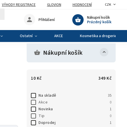
VÝHODY REGISTRACE
GLOVION
HODNOCENÍ
CZK
Nákupní košík
Přihlášení
Prázdný košík
Ostatní
AKCE
Kosmetika a drogerie
Nákupní košík
10
Kč
349
Kč
Na skladě
35
Akce
0
Novinka
1
Tip
0
Doprodej
1