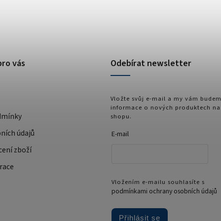
pro vás
Odebírat newsletter
Vložte svůj e-mail a my vám budem
informace o nových produktech na
dmínky
shopu.
ních údajů
E-mail
cení zboží
race
Vložením e-mailu souhlasíte s
podmínkami ochrany osobních údajů
Přihlásit se