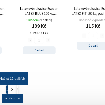
eon
Latexové rukavice Espeon
Latexové rukavice E
,
LATEX BLUE 100 ks,
LATEX FIT 100 ks, pud
8 g
nepudrované, modré, 5.3 g
bílé, 5.0 g
Skladem
(9 balení)
Dočasně vyproda
139 Kč
115 Kč
1,39 Kč / 1 ks
Detail
Detail
Načíst 12 dalších
1
4
Nahoru