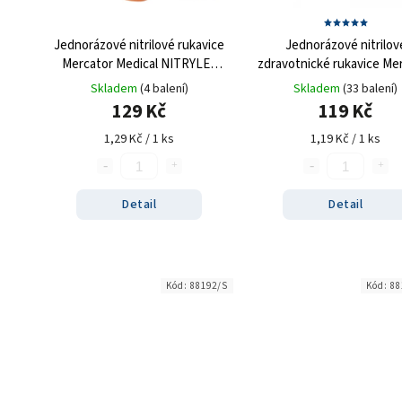
Jednorázové nitrilové rukavice
Jednorázové nitrilov
Mercator Medical NITRYLEX
zdravotnické rukavice Me
oranžové 100 ks
Medical NITRYLEX bílé 1
Skladem
(4 balení)
Skladem
(33 balení)
129 Kč
119 Kč
1,29 Kč / 1 ks
1,19 Kč / 1 ks
Detail
Detail
Kód:
88192/S
Kód:
88