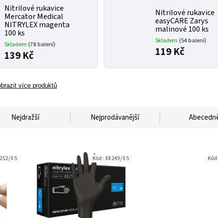
Nitrilové rukavice
Nitrilové rukavice
Mercator Medical
easyCARE Zarys
NITRYLEX magenta
malinové 100 ks
100 ks
Skladem
(54 balení)
Skladem
(78 balení)
119 Kč
139 Kč
brazit více produktů
Nejdražší
Nejprodávanější
Abecedn
252/XS
Kód:
88249/XS
Kód