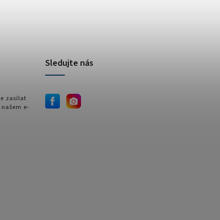
Sledujte nás
e zasílat
 našem e-