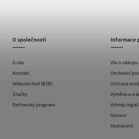
O společnosti
Informace 
O nás
Vše o nákupu
Kontakt
Obchodní po
Velkoobchod (B2B)
Ochrana osob
Značky
Výměna a vrá
Partnerský program
Výhody regist
Glovion
Hodnocení