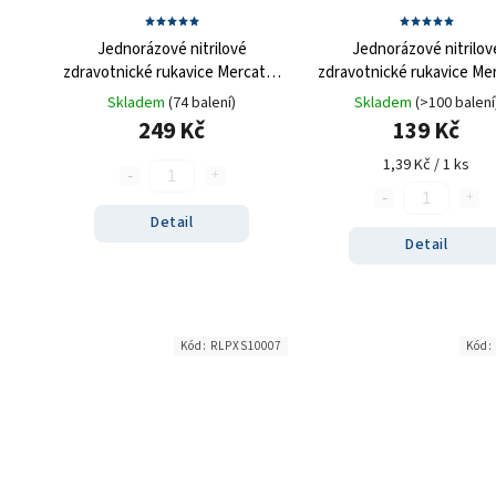
Jednorázové nitrilové
Jednorázové nitrilov
zdravotnické rukavice Mercator
zdravotnické rukavice Me
NITRYLEX high risk 100 ks
NITRYLEX modré 100 
Skladem
(74 balení)
Skladem
(>100 balení
249 Kč
139 Kč
1,39 Kč / 1 ks
Detail
Detail
Kód:
RLPXS10007
Kód: