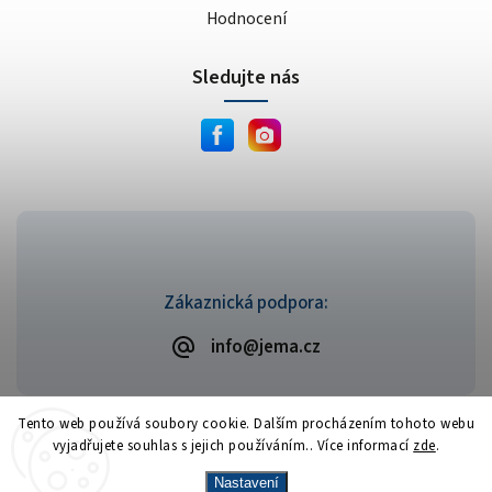
Hodnocení
Sledujte nás
Zákaznická podpora:
info@jema.cz
Tento web používá soubory cookie. Dalším procházením tohoto webu
vyjadřujete souhlas s jejich používáním.. Více informací
zde
.
Copyright 2026
JEMA.cz
. Všechna práva vyhrazena.
Vytvořil
Shoptet
| Design
Shoptak.cz
Nastavení