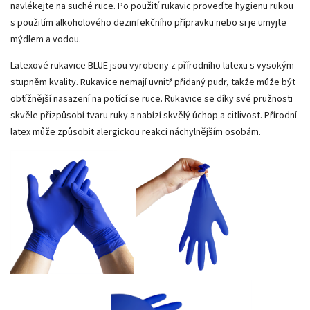
navlékejte na suché ruce. Po použití rukavic proveďte hygienu rukou
s použitím alkoholového dezinfekčního přípravku nebo si je umyjte
mýdlem a vodou.
Latexové rukavice BLUE jsou vyrobeny z přírodního latexu s vysokým
stupněm kvality. Rukavice nemají uvnitř přidaný pudr, takže může být
obtížnější nasazení na potící se ruce. Rukavice se díky své pružnosti
skvěle přizpůsobí tvaru ruky a nabízí skvělý úchop a citlivost. Přírodní
latex může způsobit alergickou reakci náchylnějším osobám.