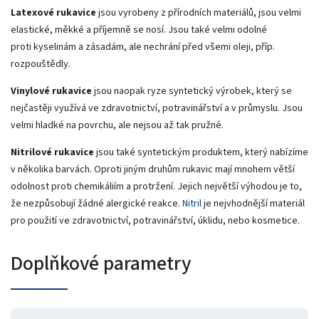
Latexové rukavice
jsou vyrobeny z přírodních materiálů, jsou velmi
elastické, měkké a příjemně se nosí. Jsou také velmi odolné
proti kyselinám a zásadám, ale nechrání před všemi oleji, příp.
rozpouštědly.
Vinylové rukavice
jsou naopak ryze syntetický výrobek, který se
nejčastěji využívá ve zdravotnictví, potravinářství a v průmyslu. Jsou
velmi hladké na povrchu, ale nejsou až tak pružné.
Nitrilové rukavice
jsou také syntetickým produktem, který nabízíme
v několika barvách. Oproti jiným druhům rukavic mají mnohem větší
odolnost proti chemikáliím a protržení. Jejich největší výhodou je to,
že nezpůsobují žádné alergické reakce.
Nitril
je nejvhodnější materiál
pro použití ve zdravotnictví, potravinářství, úklidu, nebo kosmetice.
Doplňkové parametry