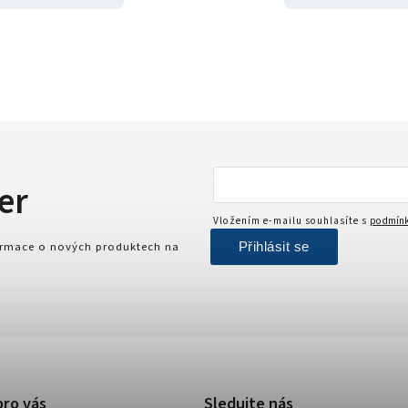
er
Vložením e-mailu souhlasíte s
podmínk
Přihlásit se
formace o nových produktech na
pro vás
Sledujte nás