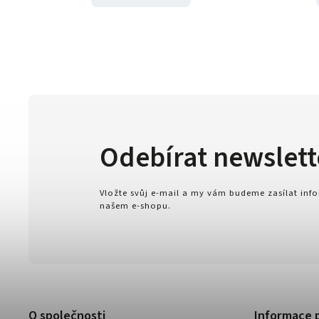
Odebírat newslett
Vložte svůj e-mail a my vám budeme zasílat in
našem e-shopu.
O společnosti
Informace 