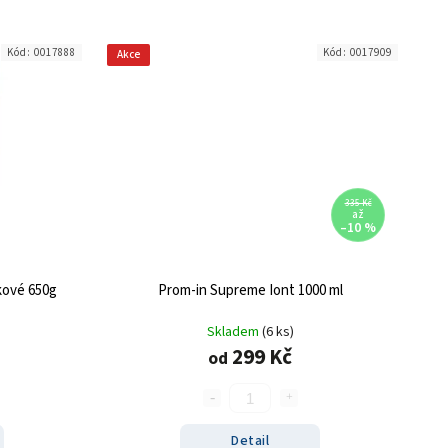
Kód:
0017888
Kód:
0017909
Akce
335 Kč
až
–10 %
kové 650g
Prom-in Supreme Iont 1000 ml
Skladem
(6 ks)
299 Kč
od
Detail