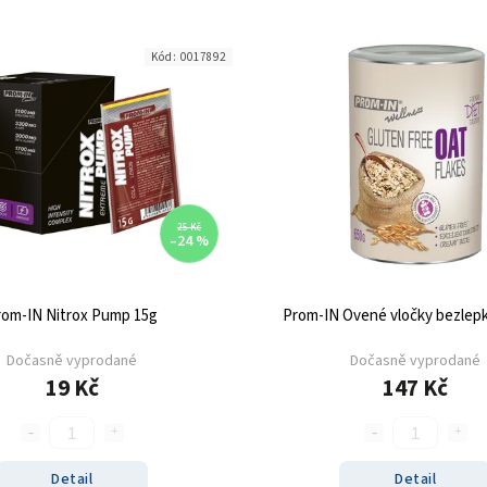
Kód:
0017892
25 Kč
–24 %
rom-IN Nitrox Pump 15g
Prom-IN Ovené vločky bezlep
Dočasně vyprodané
Dočasně vyprodané
19 Kč
147 Kč
Detail
Detail