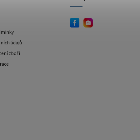
dmínky
ních údajů
cení zboží
race