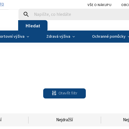
NFO
VŠE O NÁKUPU
OBC
Hledat
ortovní výživa
Zdravá výživa
Ochranné pomůcky
Otevřít filtr
í
Nejdražší
Nej