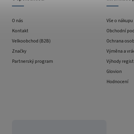
O nás
Vše o nákupu
Kontakt
Obchodní po
Velkoobchod (B2B)
Ochrana osob
Značky
Výměna a vrá
Partnerský program
Výhody regist
Glovion
Hodnocení