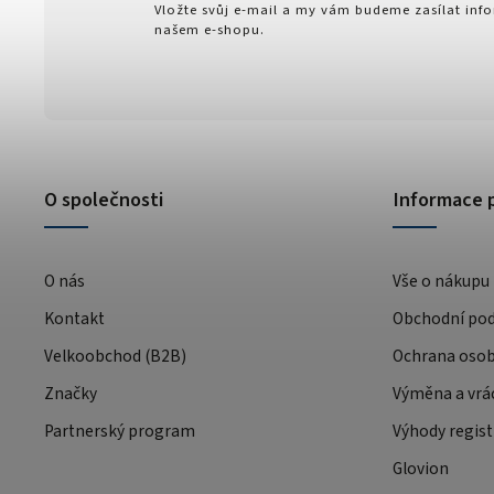
Vložte svůj e-mail a my vám budeme zasílat in
našem e-shopu.
O společnosti
Informace 
O nás
Vše o nákupu
Kontakt
Obchodní po
Velkoobchod (B2B)
Ochrana osob
Značky
Výměna a vrá
Partnerský program
Výhody regist
Glovion