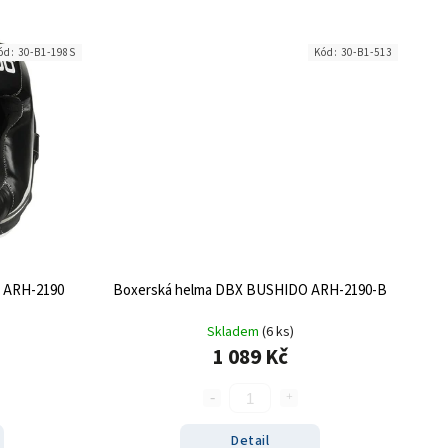
ód:
30-B1-198S
Kód:
30-B1-513
 ARH-2190
Boxerská helma DBX BUSHIDO ARH-2190-B
Skladem
(6 ks)
1 089 Kč
Detail