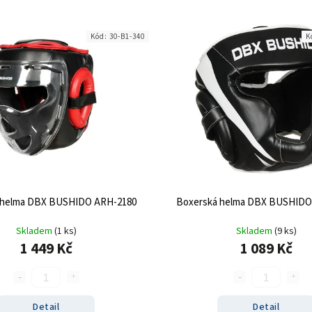
Kód:
30-B1-340
K
 helma DBX BUSHIDO ARH-2180
Boxerská helma DBX BUSHIDO
Skladem
(1 ks)
Skladem
(9 ks)
1 449 Kč
1 089 Kč
Detail
Detail