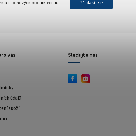
Přihlásit se
formace o nových produktech na
pro vás
Sledujte nás
dmínky
ních údajů
cení zboží
race