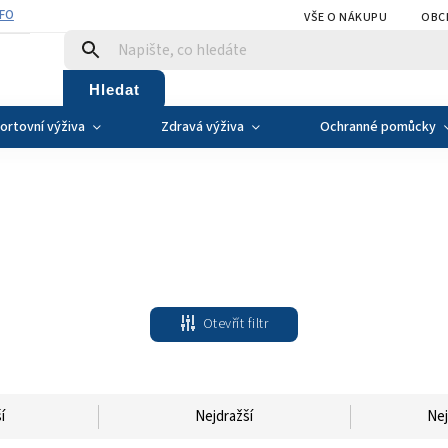
NFO
VŠE O NÁKUPU
OBC
Hledat
ortovní výživa
Zdravá výživa
Ochranné pomůcky
Otevřít filtr
í
Nejdražší
Nej