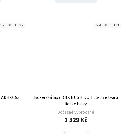
Kód:
30-B4-025
Kód:
30-B1-433
 ARH-2193
Boxerská lapa DBX BUSHIDO TLS-J ve tvaru
lidské hlavy
Dočasně vyprodané
1 329 Kč