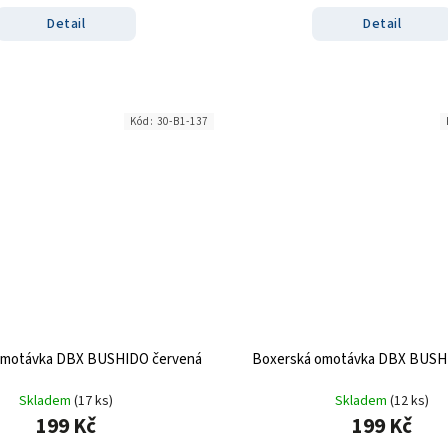
Detail
Detail
Kód:
30-B1-137
omotávka DBX BUSHIDO červená
Boxerská omotávka DBX BUSH
Skladem
(17 ks)
Skladem
(12 ks)
199 Kč
199 Kč