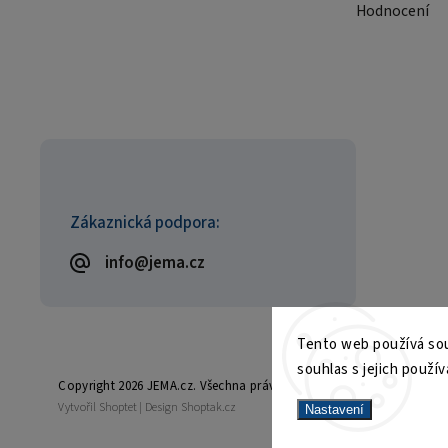
Hodnocení
Zákaznická podpora:
info@jema.cz
Tento web používá sou
souhlas s jejich použív
Copyright 2026
JEMA.cz
. Všechna práva vyhrazena.
Vytvořil
Shoptet
| Design
Shoptak.cz
Nastavení