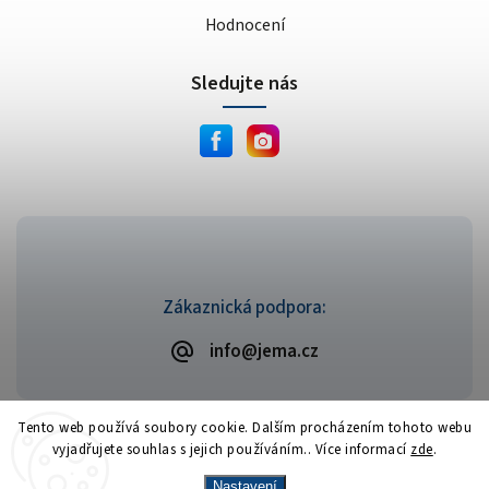
Hodnocení
Sledujte nás
Zákaznická podpora:
info@jema.cz
Tento web používá soubory cookie. Dalším procházením tohoto webu
vyjadřujete souhlas s jejich používáním.. Více informací
zde
.
Copyright 2026
JEMA.cz
. Všechna práva vyhrazena.
Vytvořil
Shoptet
| Design
Shoptak.cz
Nastavení