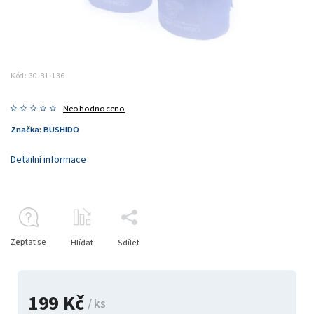
Kód:
30-B1-136
Neohodnoceno
Značka:
BUSHIDO
Detailní informace
Zeptat se
Hlídat
Sdílet
199 Kč
/ ks