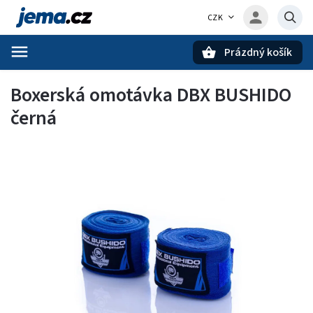
CZK
Prázdný košík
Hledat
Boxerská omotávka DBX BUSHIDO
černá