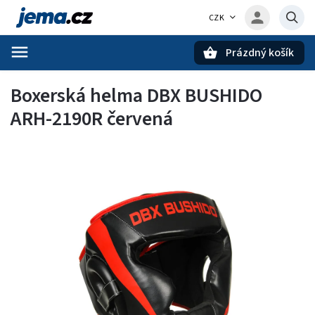
CZK
Prázdný košík
Hledat
Boxerská helma DBX BUSHIDO
ARH-2190R červená