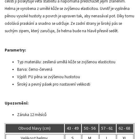
čelisti jí poskytuje větší stabilitu a napomáhá předcházet jejím zraněním.
Helma je vyrobena z umělé kůže se zvýšenou elasticitou. Uvnitř je vyplněna
pěnou vysoké hustoty a povrch je upraven tak, aby nenasával pot. Díky tomu
odolává praskání a snadno se udržuje. Ze zadní strany je široký pás se
suchým zipem, který zaručuje, že helma bude na hlavě přesně sedět.
Parametry:
Typ materiálu: zesílená umělá kůže se zvýšenou elasticitou
Barva: černo-červená
Výplň: PU pěna se zvýšenou hustotou
Široký a pevný pásek pro nastavení velikosti
Upozornění:
Záruka 12 měsíců
Obvod hlavy (cm)
43 - 49
50 - 56
57 - 61
62 - 68
Velikost helmy
S
M
L
XL