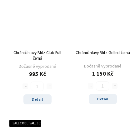
Chránič hlavy Blitz Club Full
Chránič hlavy Blitz Grilled černá
černá
Dočasně vyprodané
Dočasně vyprodané
1 150 Kč
995 Kč
Detail
Detail
SALECODE:SALE30:30:%