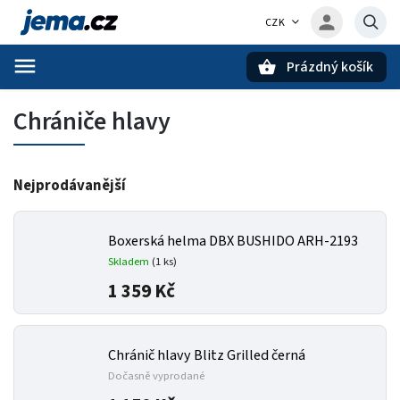
CZK
Prázdný košík
Hledat
Chrániče hlavy
Nejprodávanější
Boxerská helma DBX BUSHIDO ARH-2193
Skladem
(1 ks)
1 359 Kč
Chránič hlavy Blitz Grilled černá
Dočasně vyprodané