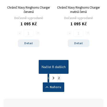
Chránič hlavy Ringhorns Charger
Chránič hlavy Ringhorns Charger
červená
matná černá
Dočasně vyprodané
Dočasně vyprodané
1 095 Kč
1 095 Kč
Detail
Detail
Načíst 8 dalších
1
2
Nahoru