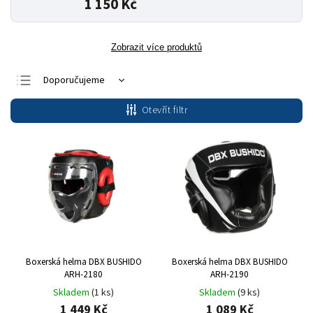
1 150 Kč
Zobrazit více produktů
Doporučujeme
Nejlevnější
Otevřít filtr
Nejdražší
Nejprodávanější
Abecedně
Boxerská helma DBX BUSHIDO
Boxerská helma DBX BUSHIDO
ARH-2180
ARH-2190
Skladem
(1 ks)
Skladem
(9 ks)
1 449 Kč
1 089 Kč