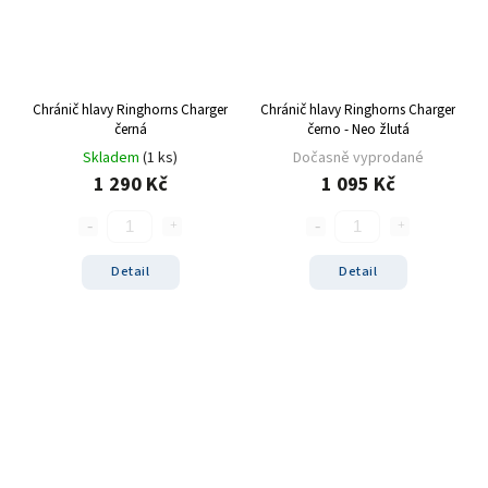
Chránič hlavy Ringhorns Charger
Chránič hlavy Ringhorns Charger
černá
černo - Neo žlutá
Skladem
(1 ks)
Dočasně vyprodané
1 290 Kč
1 095 Kč
Detail
Detail