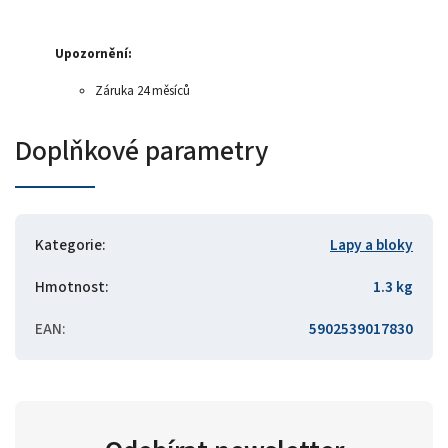
Upozornění:
Záruka 24 měsíců
Doplňkové parametry
Kategorie
:
Lapy a bloky
Hmotnost
:
1.3 kg
EAN
:
5902539017830