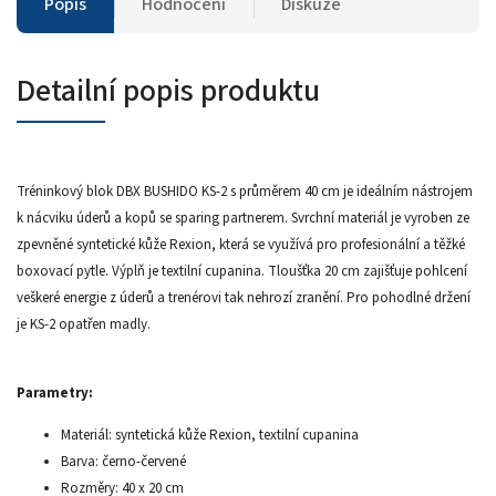
Popis
Hodnocení
Diskuze
Detailní popis produktu
Tréninkový blok DBX BUSHIDO KS-2 s průměrem 40 cm je ideálním nástrojem
k nácviku úderů a kopů se sparing partnerem. Svrchní materiál je vyroben ze
zpevněné syntetické kůže Rexion, která se využívá pro profesionální a těžké
boxovací pytle. Výplň je textilní cupanina. Tloušťka 20 cm zajišťuje pohlcení
veškeré energie z úderů a trenérovi tak nehrozí zranění. Pro pohodlné držení
je KS-2 opatřen madly.
Parametry:
Materiál: syntetická kůže Rexion, textilní cupanina
Barva: černo-červené
Rozměry: 40 x 20 cm