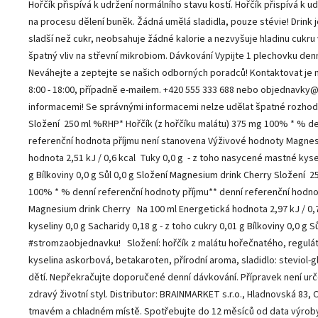
Hořčík přispívá k udržení normálního stavu kostí. Hořčík přispívá k u
na procesu dělení buněk. Žádná umělá sladidla, pouze stévie! Drink je 
sladší než cukr, neobsahuje žádné kalorie a nezvyšuje hladinu cukru
špatný vliv na střevní mikrobiom. Dávkování Vypijte 1 plechovku denn
Neváhejte a zeptejte se našich odborných poradců! Kontaktovat je 
8:00 - 18:00, případně e-mailem. +420 555 333 688 nebo objednavky@
informacemi! Se správnými informacemi nelze udělat špatné rozhod
Složení 250 ml %RHP* Hořčík (z hořčíku malátu) 375 mg 100% * % de
referenční hodnota příjmu není stanovena Výživové hodnoty Magne
hodnota 2,51 kJ / 0,6 kcal Tuky 0,0 g - z toho nasycené mastné kysel
g Bílkoviny 0,0 g Sůl 0,0 g Složení Magnesium drink Cherry Složení 
100% * % denní referenční hodnoty příjmu** denní referenční hodno
Magnesium drink Cherry Na 100 ml Energetická hodnota 2,97 kJ / 0,
kyseliny 0,0 g Sacharidy 0,18 g - z toho cukry 0,01 g Bílkoviny 0,0 g
#stromzaobjednavku! Složení: hořčík z malátu hořečnatého, reguláto
kyselina askorbová, betakaroten, přírodní aroma, sladidlo: steviol
dětí. Nepřekračujte doporučené denní dávkování. Přípravek není urč
zdravý životní styl. Distributor: BRAINMARKET s.r.o., Hladnovská 83, 
tmavém a chladném místě. Spotřebujte do 12 měsíců od data výroby