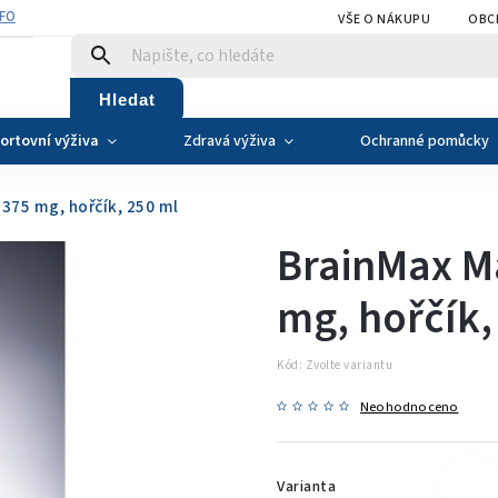
NFO
VŠE O NÁKUPU
OBC
Hledat
ortovní výživa
Zdravá výživa
Ochranné pomůcky
375 mg, hořčík, 250 ml
BrainMax M
mg, hořčík,
Kód:
Zvolte variantu
Neohodnoceno
Varianta