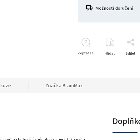
Možnosti doručení
Zeptat se
Hlídat
Sdílet
skuze
Značka
BrainMax
Doplňk
skvěle chutnající způsob jak zajistit, že vaše