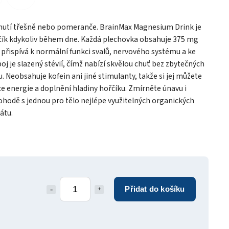
íchutí třešně nebo pomeranče. BrainMax Magnesium Drink je
řčík kdykoliv během dne. Každá plechovka obsahuje 375 mg
přispívá k normální funkci svalů, nervového systému a ke
oj je slazený stévií, čímž nabízí skvělou chuť bez zbytečných
u. Neobsahuje kofein ani jiné stimulanty, takže si jej můžete
e energie a doplnění hladiny hořčíku. Zmírněte únavu i
ohodě s jednou pro tělo nejlépe využitelných organických
átu.
Přidat do košíku