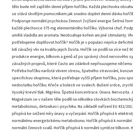
tělo bude mít zajištěn denní příjem hořčíku. Každá plechovka obsah
se stává skvělým pomocníkem jak snadno doplnit denní dávku hořčík
Podporuje normální psychickou činnost Zvýšení energie Šetrná forma
každé plechovce 375 mg elementárního hořčíku. Výborná chuť. Podpo
umělá sladidla ani aromata. Neobsahuje kofein ani jiné stimulanty. 
potřebujeme doplňovat hořčík? Hořčík je v populaci nejvíce deficit
lidí závažný vliv na kvalitu jejich života. Hořčík se podílí na více n
produkce energie, bílkovin a genů až po správný chod nervového 
závažných projevů, které často ani zdánlivě nepřisuzujeme něčemu t
Potřeba hořčíku narůstá vlivem stresu, špatného stravování, konzum
specifickou skupinou, která potřebuje vyšší příjem hořčíku, jsou sp
nedostatku hořčíku: Křeče a bolesti ve svalech. Bušení srdce, zryc
Vysoký krevní tlak. Migréna. Špatná koncentrace. Únava. Nervozita.
Magnézium se v našem těle podílí na několika stovkách biochemických
metabolismus, detoxikaci i psychiku. Na základě nařízení EU 432/20
přispívá ke snížení míry únavy a vyčerpání. Hořčík přispívá k elektro
normálnímu energetickému metabolismu. Hořčík přispívá k normální č
normální činnosti svalů. Hořčík přispívá k normální syntéze bílkovin. 