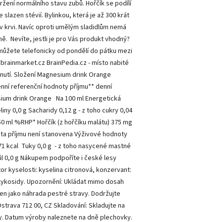
držení normálního stavu zubů. Hořčík se podílí
slazen stévií. Bylinkou, která je až 300 krát
 v krvi. Navíc oproti umělým sladidlům nemá
ě. Nevíte, jestli je pro Vás produkt vhodný?
můžete telefonicky od pondělí do pátku mezi
brainmarket.cz BrainPedia.cz - místo nabité
nutí. Složení Magnesium drink Orange
nní referenční hodnoty příjmu** denní
sium drink Orange Na 100 ml Energetická
iny 0,0 g Sacharidy 0,12 g - z toho cukry 0,04
250 ml %RHP* Hořčík (z hořčíku malátu) 375 mg
ta příjmu není stanovena Výživové hodnoty
71 kcal Tuky 0,0 g - z toho nasycené mastné
 Sůl 0,0 g Nákupem podpoříte i české lesy
r kyselosti: kyselina citronová, konzervant:
-glykosidy. Upozornění: Ukládat mimo dosah
en jako náhrada pestré stravy. Dodržujte
Ostrava 712 00, CZ Skladování: Skladujte na
. Datum výroby naleznete na dně plechovky.