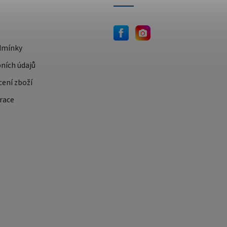
dmínky
ních údajů
cení zboží
race