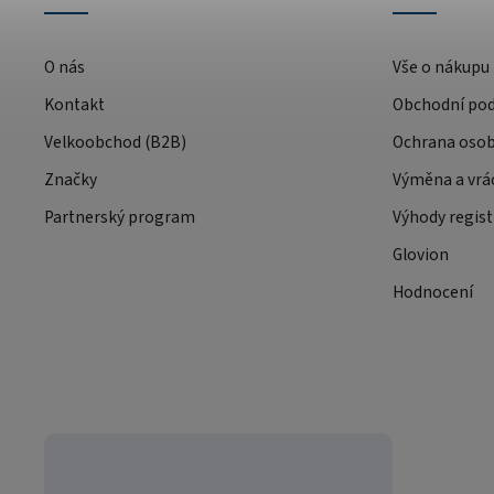
O nás
Vše o nákupu
Kontakt
Obchodní po
Velkoobchod (B2B)
Ochrana osob
Značky
Výměna a vrá
Partnerský program
Výhody regist
Glovion
Hodnocení