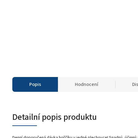
Popis
Hodnocení
Di
Detailní popis produktu
Denní doporučená dávka hořčíku v jedné plechovce! Snadný, účinný a 