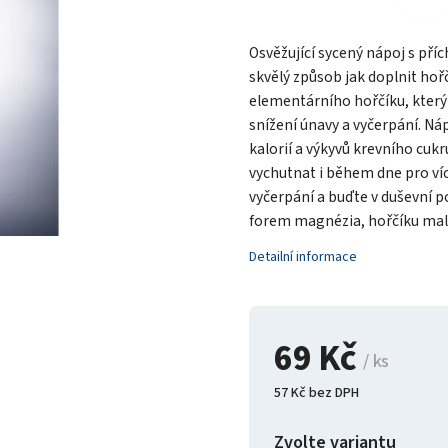
Osvěžující sycený nápoj s př
skvělý způsob jak doplnit ho
elementárního hořčíku, který 
snížení únavy a vyčerpání. Náp
kalorií a výkyvů krevního cukr
vychutnat i během dne pro víc
vyčerpání a buďte v duševní p
forem magnézia, hořčíku mal
Detailní informace
69 Kč
/ ks
57 Kč bez DPH
Zvolte variantu