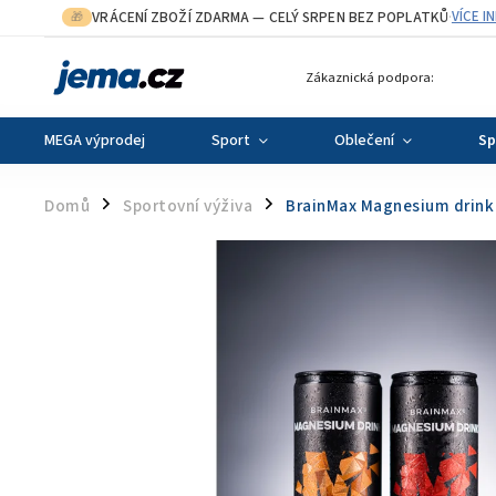
VRÁCENÍ ZBOŽÍ ZDARMA
— CELÝ SRPEN BEZ POPLATKŮ
VÍCE I
🎁
·
Zákaznická podpora:
MEGA výprodej
Sport
Oblečení
Sp
Domů
Sportovní výživa
BrainMax Magnesium drink 
/
/