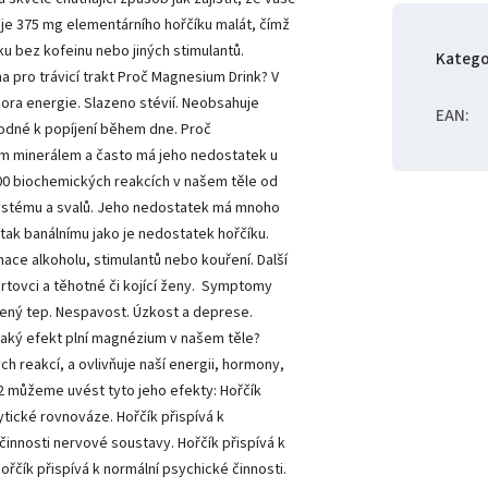
uje 375 mg elementárního hořčíku malát, čímž
u bez kofeinu nebo jiných stimulantů.
Katego
 pro trávicí trakt Proč Magnesium Drink? V
ra energie. Slazeno stévií. Neobsahuje
EAN
:
Vhodné k popíjení během dne. Proč
ním minerálem a často má jeho nedostatek u
ež 600 biochemických reakcích v našem těle od
systému a svalů. Jeho nedostatek má mnoho
ak banálnímu jako je nedostatek hořčíku.
ace alkoholu, stimulantů nebo kouření. Další
ortovci a těhotné či kojící ženy. Symptomy
hlený tep. Nespavost. Úzkost a deprese.
 Jaký efekt plní magnézium v našem těle?
 reakcí, a ovlivňuje naší energii, hormony,
12 můžeme uvést tyto jeho efekty: Hořčík
lytické rovnováze. Hořčík přispívá k
innosti nervové soustavy. Hořčík přispívá k
Hořčík přispívá k normální psychické činnosti.