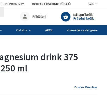
CZK
HODNÍ PODMÍNKY
OCHRANA OSOBNÍCH ÚDAJŮ
VÝMĚNA A VRÁCENÍ Z
Nákupní košík
Přihlášení
Prázdný košík
Ostatní
AKCE
Kosmetika a drogerie
agnesium drink 375
 250 ml
Značka:
BrainMax