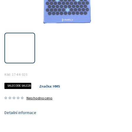
Kód:
17-44-325
SALECODE:SALE20:20:%
Značka:
HMS
Neohodnoceno
Detailní informace