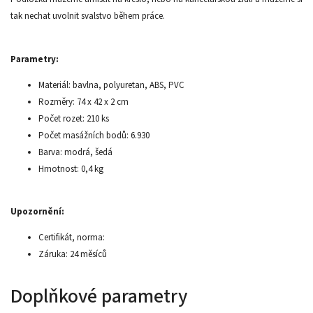
tak nechat uvolnit svalstvo během práce.
Parametry:
Materiál: bavlna, polyuretan, ABS, PVC
Rozměry: 74 x 42 x 2 cm
Počet rozet: 210 ks
Počet masážních bodů: 6.930
Barva: modrá, šedá
Hmotnost: 0,4 kg
Upozornění:
Certifikát, norma:
Záruka: 24 měsíců
Doplňkové parametry