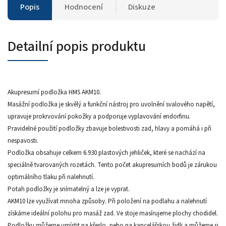
Popis
Hodnocení
Diskuze
Detailní popis produktu
Akupresurní podložka HMS AKM10.
Masážní podložka je skvělý a funkční nástroj pro uvolnění svalového napětí,
upravuje prokrvování pokožky a podporuje vyplavování endorfinu.
Pravidelné použití podložky zbavuje bolestivosti zad, hlavy a pomáhá i při
nespavosti.
Podložka obsahuje celkem 6.930 plastových jehliček, které se nachází na
speciálně tvarovaných rozetách. Tento počet akupresurních bodů je zárukou
optimálního tlaku při nalehnutí.
Potah podložky je snímatelný a lze je vyprat.
AKM10 lze využívat mnoha způsoby. Při položení na podlahu a nalehnutí
získáme ideální polohu pro masáž zad. Ve stoje masírujeme plochy chodidel.
Podložku můžeme umístit na křeslo, nebo na kancelářskou židli a můžeme si