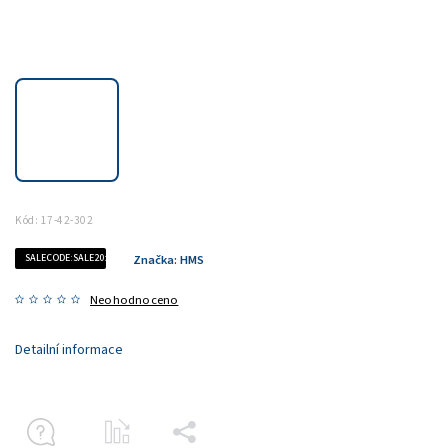
Kód:
17-42-302
SALECODE:SALE20:20:%
Značka:
HMS
Neohodnoceno
Detailní informace