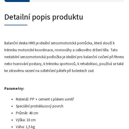
Detailní popis produktu
Balanční deska HMS je ideální senzomotorická pomůcka, která slouží k
tréninku motorické koordinace, rovnováhy a celkového držení těla. Tato
nestabilní senzomotorická podložka je ideální pro balanční cvičení při fitness
nebo tvarování postavy, k tréninku sportovců, k rehabilitaci, používá se také
ke zdravému sezení na odlehčení páteře při bolestech zad.
Parametry:
Materiál: PP + cement s pískem uvnitř
Speciální protiskluzový povrch
Průměr: 40 cm
Výška: 10 cm
Váha: 1,5 kg