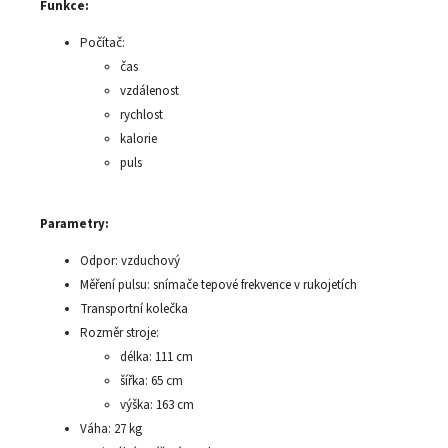
Funkce:
Počítač:
čas
vzdálenost
rychlost
kalorie
puls
Parametry:
Odpor: vzduchový
Měření pulsu: snímače tepové frekvence v rukojetích
Transportní kolečka
Rozměr stroje:
délka: 111 cm
šířka: 65 cm
výška: 163 cm
Váha: 27 kg