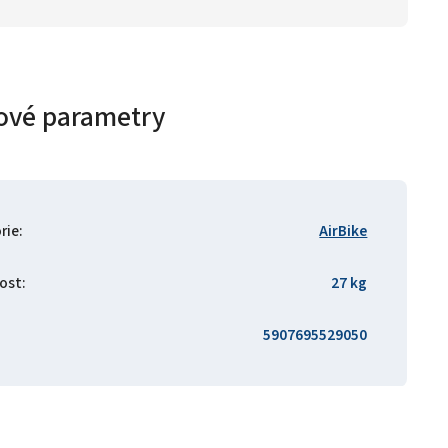
ové parametry
rie
:
AirBike
ost
:
27 kg
5907695529050