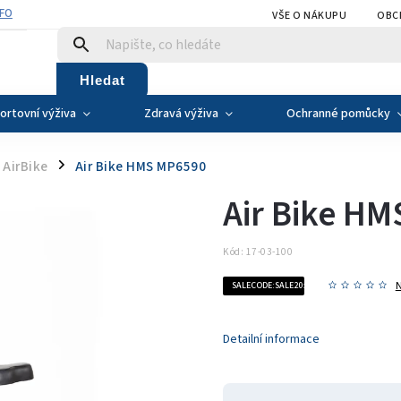
NFO
VŠE O NÁKUPU
OBC
Hledat
ortovní výživa
Zdravá výživa
Ochranné pomůcky
AirBike
Air Bike HMS MP6590
/
Air Bike H
Kód:
17-03-100
SALECODE:SALE20:20:%
Detailní informace