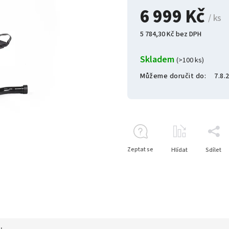
6 999 Kč
/ ks
5 784,30 Kč bez DPH
Skladem
(>100 ks)
Můžeme doručit do:
7.8.
Zeptat se
Hlídat
Sdílet