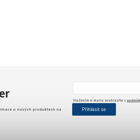
er
Vložením e-mailu souhlasíte s
podmínk
Přihlásit se
formace o nových produktech na