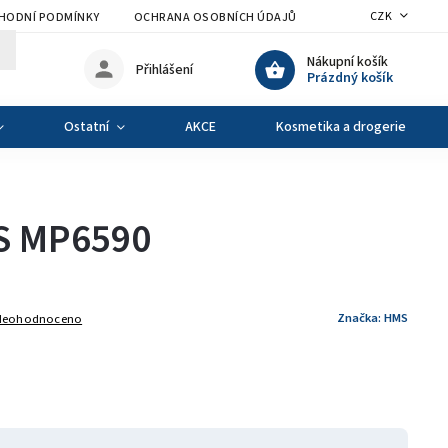
CZK
HODNÍ PODMÍNKY
OCHRANA OSOBNÍCH ÚDAJŮ
VÝMĚNA A VRÁCENÍ Z
Nákupní košík
Přihlášení
Prázdný košík
Ostatní
AKCE
Kosmetika a drogerie
MS MP6590
Značka:
HMS
Neohodnoceno