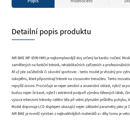
Popis
Hodnocení
Di
Detailní popis produktu
AIR BIKE MP 6590 HMS je nejkomplexnější stoj určený ke kardio cvičení. Mod
zaměřených na funkční trénink, rehabilitačních zařízeních a profesionálních 
Ať už jste začátečník či závodní sportovec - tento model je vhodný pro vytr
rukojeťmi, které připomínají trénink na crossovém trenažéru. Tento inovati
nejvyšší úrovni. Procvičuje se nejen aerobní a anaerobní oblast, nýbrž se posi
budou nejen že bavit, nýbrž i extrémně podpoří výměnu tělesných látek, čímž
vysoce intenzivní tréninky celého těla při velmi plynulém průběhu pohybu, k
Model disponuje LCD displejem ukazující nejen základní parametry jako je ča
AIR BIKE je rovněž vyroben z nejkvalitnějších materiálů a i díky tomu je velice