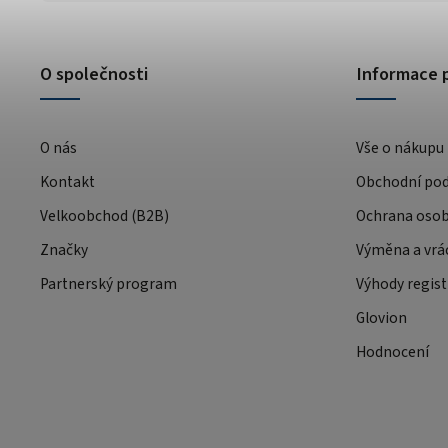
O společnosti
Informace 
O nás
Vše o nákupu
Kontakt
Obchodní po
Velkoobchod (B2B)
Ochrana osob
Značky
Výměna a vrá
Partnerský program
Výhody regist
Glovion
Hodnocení