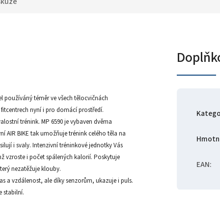
skuze
Doplňk
el používáný téměr ve všech tělocvičnách
fitcentrech nyní i pro domácí prostředí.
Katego
valostní trénink. MP 6590 je vybaven dvěma
vní AIR BIKE tak umožňuje trénink celého těla na
Hmotn
lují i svaly. Intenzivní tréninkové jednotky Vás
 vzroste i počet spálených kalorií. Poskytuje
EAN
:
terý nezatěžuje klouby.
s a vzdálenost, ale díky senzorům, ukazuje i puls.
 stabilní.