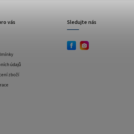
pro vás
Sledujte nás
dmínky
ních údajů
cení zboží
race