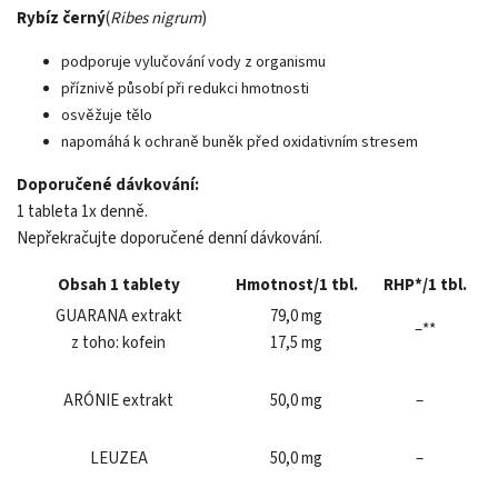
Rybíz černý
(
Ribes nigrum
)
podporuje vylučování vody z organismu
příznivě působí při redukci hmotnosti
osvěžuje tělo
napomáhá k ochraně buněk před oxidativním stresem
Doporučené dávkování:
1 tableta 1x denně.
Nepřekračujte doporučené denní dávkování.
Obsah 1 tablety
Hmotnost/1 tbl.
RHP*/1 tbl.
GUARANA extrakt
79,0 mg
–**
z toho: kofein
17,5 mg
ARÓNIE extrakt
50,0 mg
–
LEUZEA
50,0 mg
–