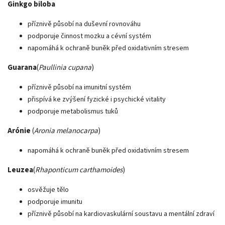
Ginkgo biloba
příznivě působí na duševní rovnováhu
podporuje činnost mozku a cévní systém
napomáhá k ochraně buněk před oxidativním stresem
Guarana
(
Paullinia cupana
)
příznivě působí na imunitní systém
přispívá ke zvýšení fyzické i psychické vitality
podporuje metabolismus tuků
Arónie
(
Aronia melanocarpa
)
napomáhá k ochraně buněk před oxidativním stresem
Leuzea
(
Rhaponticum carthamoides
)
osvěžuje tělo
podporuje imunitu
příznivě působí na kardiovaskulární soustavu a mentální zdraví