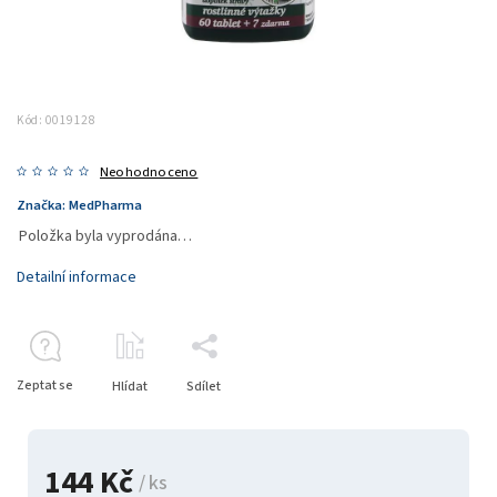
Kód:
0019128
Neohodnoceno
Značka:
MedPharma
Položka byla vyprodána…
Detailní informace
Zeptat se
Hlídat
Sdílet
144 Kč
/ ks