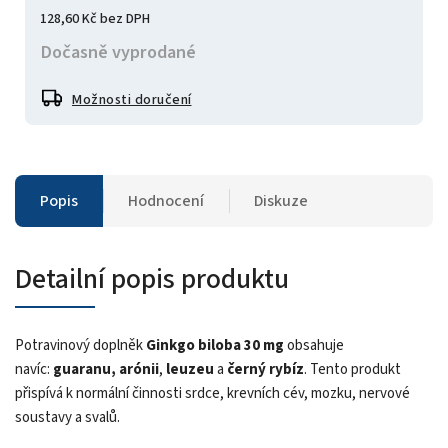
128,60 Kč bez DPH
Dočasně vyprodané
Možnosti doručení
Popis
Hodnocení
Diskuze
Detailní popis produktu
Potravinový doplněk
Ginkgo biloba 30 mg
obsahuje
navíc:
guaranu,
arónii
,
leuzeu
a
černý rybíz
. Tento produkt
přispívá k normální činnosti srdce, krevních cév, mozku, nervové
soustavy a svalů.