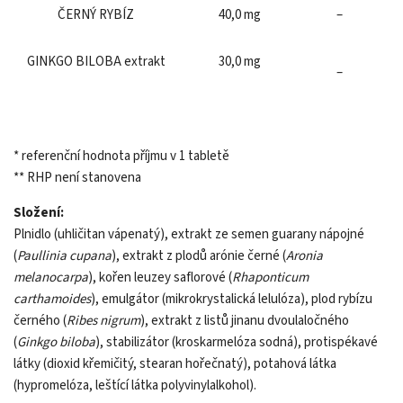
ČERNÝ RYBÍZ
40,0 mg
–
GINKGO BILOBA extrakt
30,0 mg
–
* referenční hodnota příjmu v 1 tabletě
** RHP není stanovena
Složení:
Plnidlo (uhličitan vápenatý), extrakt ze semen guarany nápojné
(
Paullinia cupana
), extrakt z plodů arónie černé (
Aronia
melanocarpa
), kořen leuzey saflorové (
Rhaponticum
carthamoides
), emulgátor (mikrokrystalická lelulóza), plod rybízu
černého (
Ribes nigrum
), extrakt z listů jinanu dvoulaločného
(
Ginkgo biloba
), stabilizátor (kroskarmelóza sodná), protispékavé
látky (dioxid křemičitý, stearan hořečnatý), potahová látka
(hypromelóza, leštící látka polyvinylalkohol).