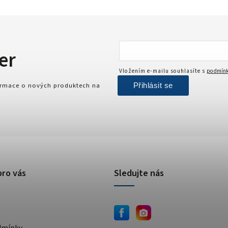
er
Vložením e-mailu souhlasíte s
podmínk
Přihlásit se
formace o nových produktech na
pro vás
Sledujte nás