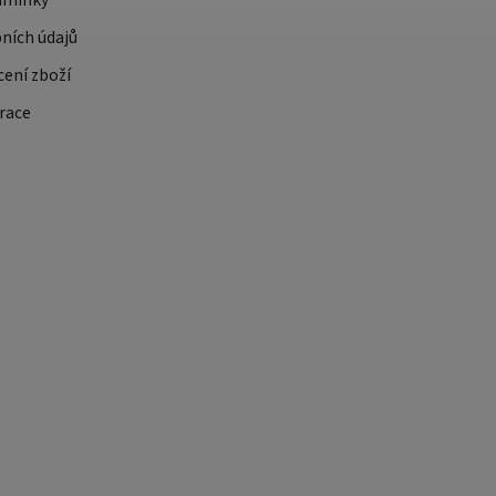
dmínky
ních údajů
cení zboží
race