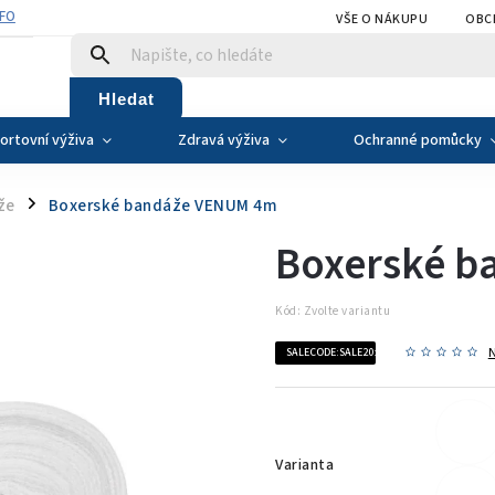
NFO
VŠE O NÁKUPU
OBC
Hledat
ortovní výživa
Zdravá výživa
Ochranné pomůcky
že
Boxerské bandáže VENUM 4m
/
Boxerské 
Kód:
Zvolte variantu
SALECODE:SALE20:20:%
Varianta