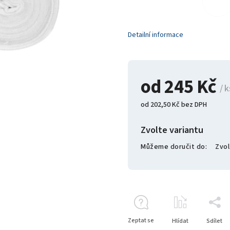
Detailní informace
od
245 Kč
/ k
od
202,50 Kč
bez DPH
Zvolte variantu
Můžeme doručit do:
Zvol
Zeptat se
Hlídat
Sdílet