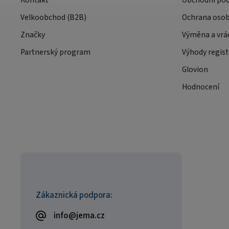
Kontakt
Obchodní po
Velkoobchod (B2B)
Ochrana osob
Značky
Výměna a vrá
Partnerský program
Výhody regist
Glovion
Hodnocení
Zákaznická podpora:
info@jema.cz