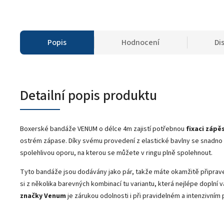
Popis
Hodnocení
Di
Detailní popis produktu
Boxerské bandáže VENUM o délce 4m zajistí potřebnou
fixaci zápě
ostrém zápase. Díky svému provedení z elastické bavlny se snadno 
spolehlivou oporu, na kterou se můžete v ringu plně spolehnout.
Tyto bandáže jsou dodávány jako pár, takže máte okamžitě připrav
si z několika barevných kombinací tu variantu, která nejlépe doplní v
značky Venum
je zárukou odolnosti i při pravidelném a intenzivním 