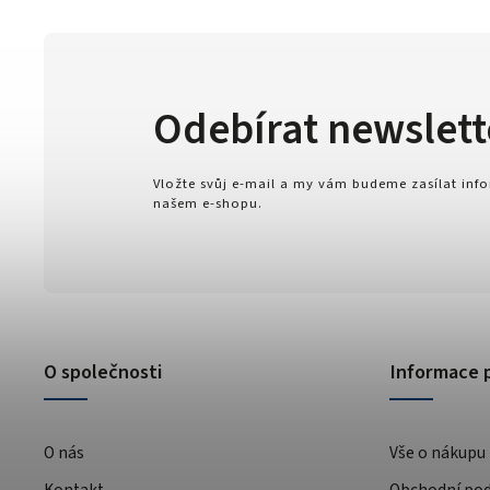
Odebírat newslett
Vložte svůj e-mail a my vám budeme zasílat in
našem e-shopu.
O společnosti
Informace 
O nás
Vše o nákupu