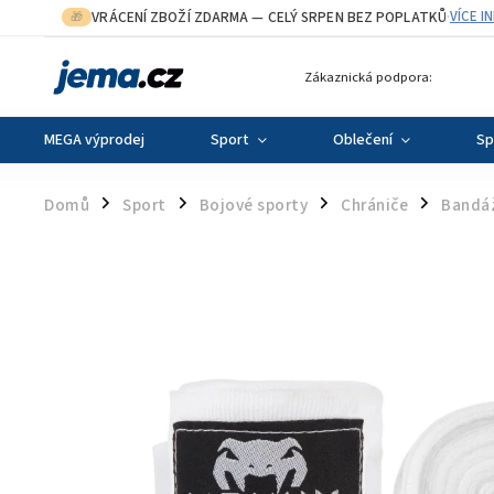
VRÁCENÍ ZBOŽÍ ZDARMA
— CELÝ SRPEN BEZ POPLATKŮ
VÍCE I
🎁
·
Zákaznická podpora:
MEGA výprodej
Sport
Oblečení
Sp
Domů
Sport
Bojové sporty
Chrániče
Bandá
/
/
/
/