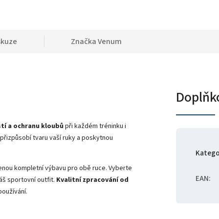
skuze
Značka
Venum
Doplňk
stí a ochranu kloubů
při každém tréninku i
přizpůsobí tvaru vaší ruky a poskytnou
Katego
enou kompletní výbavu pro obě ruce. Vyberte
EAN
:
áš sportovní outfit.
Kvalitní zpracování od
používání.