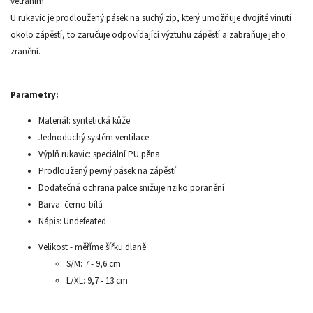
větráním.
U rukavic je prodloužený pásek na suchý zip, který umožňuje dvojité vinutí
okolo zápěstí, to zaručuje odpovídající výztuhu zápěstí a zabraňuje jeho
zranění.
Parametry:
Materiál: syntetická kůže
Jednoduchý systém ventilace
Výplň rukavic: speciální PU pěna
Prodloužený pevný pásek na zápěstí
Dodatečná ochrana palce snižuje riziko poranění
Barva: černo-bílá
Nápis: Undefeated
Velikost - měříme šířku dlaně
S/M: 7 - 9,6 cm
L/XL: 9,7 - 13 cm