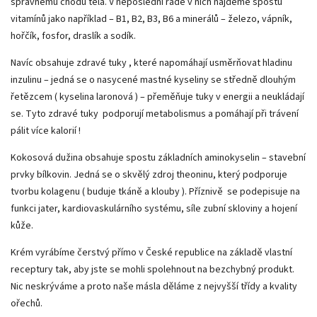
správnému chodu těla. V neposlední řadě v nich najdeme spostu
vitamí­nů jako například – B1, B2, B3, B6 a minerálů – železo, vápník,
hořčík, fosfor, draslík a sodík.
Navíc obsahuje zdravé tuky , které napomáhají us­měrňovat hladinu
inzulinu – jedná se o nasycené mastné kyseliny se středně dlouhým
řetězcem ( kyselina laronová ) – přeměňuje tuky v energii a neukládají
se. Tyto zdravé tuky podporují metabolismus a pomáhají při trávení
pálit více kalorií !
Kokosová dužina obsahuje spostu základních aminokyselin – stavební
prvky bílkovin. Jedná se o skvělý zdroj theoninu, který podporuje
tvorbu kolagenu ( buduje tkáně a klouby ). Příznivě se podepisuje na
funkci jater, kardiovaskulárního systému, síle zubní skloviny a hojení
kůže.
Krém vyrábíme čerstvý přímo v České republice na základě vlastní
receptury tak, aby jste se mohli spolehnout na bezchybný produkt.
Nic neskrýváme a proto naše másla děláme z nejvyšší třídy a kvality
ořechů.