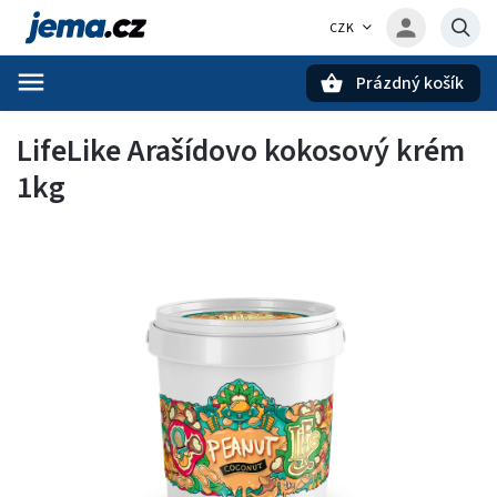
CZK
Prázdný košík
Hledat
LifeLike Arašídovo kokosový krém
1kg