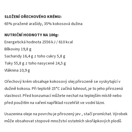
SLOŽENÍ OŘECHOVÉHO KRÉMU:
65% pražené arašídy, 35% kokosová dužina
NUTRIČNÍ HODNOTY NA 100g:
Energetická hodnota 2556 kJ / 610 kcal
Bílkoviny 19,8 g
Sacharidy 16,4 g z toho cukry 5,8 g
Tuky 55,8 g z toho nasycené 24,5 g
Vláknina 10,9 g
Ořechový krém obsahuje kokosový olej přirozeně se vyskytující v
dužině kokosu. Při teplotě 25°C začíná tuhnout, je to jeho přirozená
vlastnost. Před konzumací můžete nechat na teplejším místě nebo
před použitím na vaření například rozehřát ve vodní lázni.
Usazenina oleje na povrchu je přirozený jev , stačí promíchat. Výrobek
může obsahovat stopové množství ostatních skořápkových plodů.