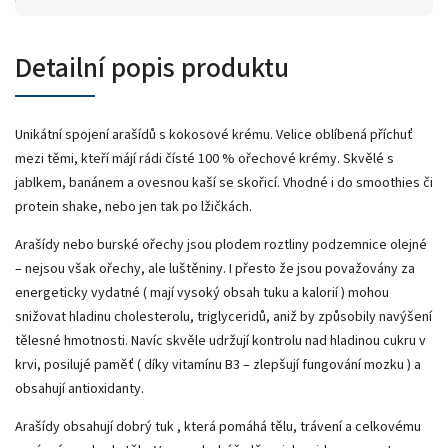
Detailní popis produktu
Unikátní spojení arašídů s kokosové krému. Velice oblíbená příchuť
mezi těmi, kteří májí rádi čísté 100 % ořechové krémy. Skvělé s
jablkem, banánem a ovesnou kaší se skořicí. Vhodné i do smoothies či
protein shake, nebo jen tak po lžičkách.
Arašídy nebo burské ořechy jsou plodem roztliny podzemnice olejné
– nejsou však ořechy, ale luštěniny. I přesto že jsou považovány za
energeticky vydatné ( mají vysoký obsah tuku a kalorií ) mohou
snižovat hladinu cholesterolu, triglyceridů, aniž by způsobily navýšení
tělesné hmotnosti. Navíc skvěle udržují kontrolu nad hladinou cukru v
krvi, posilujé paměť ( díky vitamínu B3 – zlepšují fungování mozku ) a
obsahují antioxidanty.
Arašídy obsahují dobrý tuk , která pomáhá tělu, trávení a celkovému