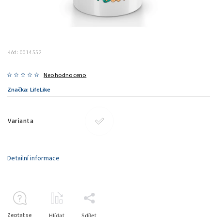
Kód:
0014552
Neohodnoceno
Značka:
LifeLike
Varianta
Detailní informace
Zeptat se
Hlídat
Sdílet