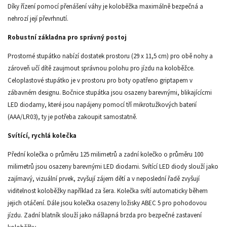
Díky řízení pomocí přenášení váhy je koloběžka maximálně bezpečná a
nehrozí její převrhnutí.
Robustní základna pro správný postoj
Prostorné stupátko nabízí dostatek prostoru (29 x 11,5 cm) pro obě nohy a
zároveň učí dítě zaujmout správnou polohu pro jízdu na koloběžce.
Celoplastové stupátko je v prostoru pro boty opatřeno griptapem v
zábavném designu. Bočnice stupátka jsou osazeny barevnými, blikajícícmi
LED diodamy, které jsou napájeny pomocí tří mikrotužkových baterií
(AAA/LR03), ty je potřeba zakoupit samostatně.
Svítící, rychlá kolečka
Přední kolečka o průměru 125 milimetrů a zadní kolečko o průměru 100
milimetrů jsou osazeny barevnými LED diodami. Svítící LED diody slouží jako
zajímavý, vizuální prvek, zvyšují zájem dětí a v neposlední řadě zvyšují
viditelnost koloběžky například za šera. Kolečka svítí automaticky během
jejich otáčení. Dále jsou kolečka osazeny ložisky ABEC 5 pro pohodovou
jízdu. Zadní blatník slouží jako nášlapná brzda pro bezpečné zastavení