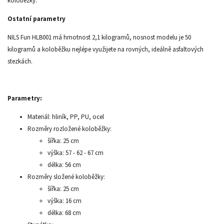
koloběžky.
Ostatní parametry
NILS Fun HLB001 má hmotnost 2,1 kilogramů, nosnost modelu je 50
kilogramů a koloběžku nejlépe využijete na rovných, ideálně asfaltových
stezkách.
Parametry:
Materiál: hliník, PP, PU, ocel
Rozměry rozložené koloběžky:
šířka: 25 cm
výška: 57 - 62 - 67 cm
délka: 56 cm
Rozměry složené koloběžky:
šířka: 25 cm
výška: 16 cm
délka: 68 cm