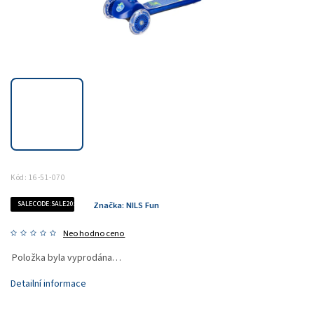
Kód:
16-51-070
SALECODE:SALE20:20:%
Značka:
NILS Fun
Neohodnoceno
Položka byla vyprodána…
Detailní informace