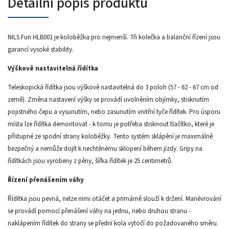
Detailní popis produktu
NILS Fun HLB001 je koloběžka pro nejmenší. Tři kolečka a balanční řízení jsou
garancí vysoké stability.
Výškově nastavitelná řídítka
Teleskopická řídítka jsou výškově nastavitelná do 3 poloh (57 - 62 - 67 cm od
země). Změna nastavení výšky se provádí uvolněním objímky, stisknutím
pojistného čepu a vysunutím, nebo zasunutím vnitřní tyče řídítek. Pro úsporu
místa lze řídítka demontovat - k tomu je potřeba stisknout tlačítko, které je
přístupné ze spodní strany koloběžky. Tento systém sklápění je maximálně
bezpečný a nemůže dojít k nechtěnému sklopení během jízdy. Gripy na
řídítkách jsou vyrobeny z pěny, šířka řídítek je 25 centimetrů.
Řízení přenášením váhy
Řídítka jsou pevná, nelze nimi otáčet a primárně slouží k držení. Manévrování
se provádí pomocí přenášení váhy na jednu, nebo druhou stranu -
naklápením řídítek do strany se přední kola vytočí do požadovaného směru.