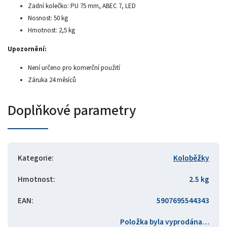
Zadní kolečko: PU 75 mm, ABEC 7, LED
Nosnost: 50 kg
Hmotnost: 2,5 kg
Upozornění:
Není určeno pro komerční použití
Záruka 24 měsíců
Doplňkové parametry
Kategorie
:
Koloběžky
Hmotnost
:
2.5 kg
EAN
:
5907695544343
Položka byla vyprodána…