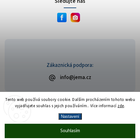
Sledujte nás
Zákaznická podpora:
info@jema.cz
Tento web používá soubory cookie. Dalším procházením tohoto webu
vyjadřujete souhlas s jejich používáním.. Více informací
zde
.
Copyright 2026
JEMA.cz
. Všechna práva vyhrazena.
Vytvořil
Shoptet
| Design
Shoptak.cz
Nastavení
Vrácení zboží zdarma
— celý srpen bez
Více
Souhlasím
🎁
·
poplatků
info