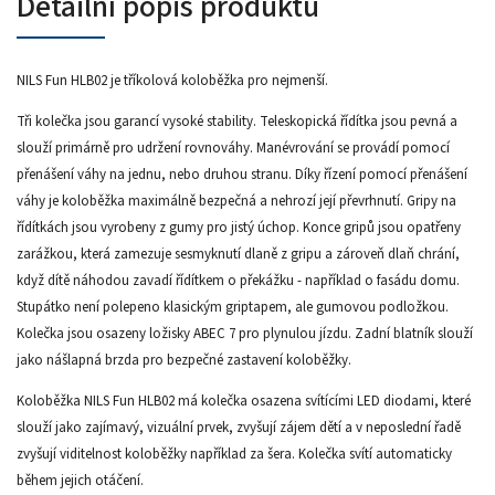
Detailní popis produktu
NILS Fun HLB02 je tříkolová koloběžka pro nejmenší.
Tři kolečka jsou garancí vysoké stability. Teleskopická řídítka jsou pevná a
slouží primárně pro udržení rovnováhy. Manévrování se provádí pomocí
přenášení váhy na jednu, nebo druhou stranu. Díky řízení pomocí přenášení
váhy je koloběžka maximálně bezpečná a nehrozí její převrhnutí. Gripy na
řídítkách jsou vyrobeny z gumy pro jistý úchop. Konce gripů jsou opatřeny
zarážkou, která zamezuje sesmyknutí dlaně z gripu a zároveň dlaň chrání,
když dítě náhodou zavadí řídítkem o překážku - například o fasádu domu.
Stupátko není polepeno klasickým griptapem, ale gumovou podložkou.
Kolečka jsou osazeny ložisky ABEC 7 pro plynulou jízdu. Zadní blatník slouží
jako nášlapná brzda pro bezpečné zastavení koloběžky.
Koloběžka NILS Fun HLB02 má kolečka osazena svítícími LED diodami, které
slouží jako zajímavý, vizuální prvek, zvyšují zájem dětí a v neposlední řadě
zvyšují viditelnost koloběžky například za šera. Kolečka svítí automaticky
během jejich otáčení.