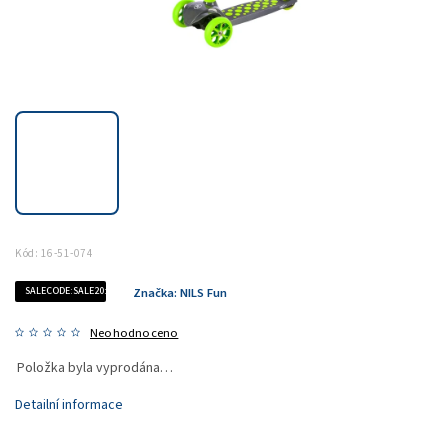
Kód:
16-51-074
SALECODE:SALE20:20:%
Značka:
NILS Fun
Neohodnoceno
Položka byla vyprodána…
Detailní informace