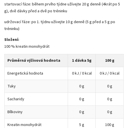
startovací fáze: během prvího týdne užívejte 20 g denně (4krát po 5
g), dvě dávky před a dvě po tréninku
udržovací fáze: po 1. týdnu užívejte 10 g denně (5 g před a 5 g po
tréninku)
Složení:
100 % kreatin monohydrát
Průměrná výživová hodnota
1 dávka 5g
100 g
Energetická hodnota
0 kJ / 0 kcal
0 kJ / 0 kcal
Tuky
0 g
0 g
Sacharidy
0 g
0 g
Bílkoviny
0 g
0 g
Kreatin monohydrát
5 g
100 g