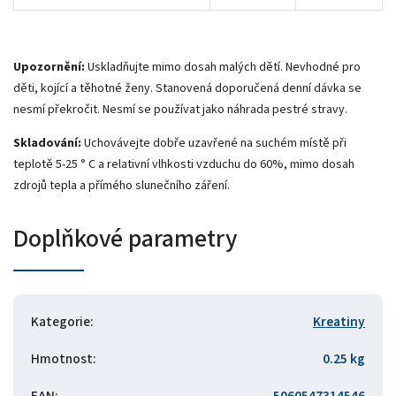
Upozornění:
Uskladňujte mimo dosah malých dětí. Nevhodné pro
děti, kojící a těhotné ženy. Stanovená doporučená denní dávka se
nesmí překročit. Nesmí se používat jako náhrada pestré stravy.
Skladování:
Uchovávejte dobře uzavřené na suchém místě při
teplotě 5-25 ° C a relativní vlhkosti vzduchu do 60%, mimo dosah
zdrojů tepla a přímého slunečního záření.
Doplňkové parametry
Kategorie
:
Kreatiny
Hmotnost
:
0.25 kg
EAN
:
5060547314546