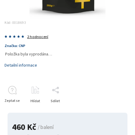
Kód:
0018693
2 hodnocení
Značka:
CNP
Položka byla vyprodána…
Detailní informace
Zeptat se
Hlídat
Sdílet
460 Kč
/ balení