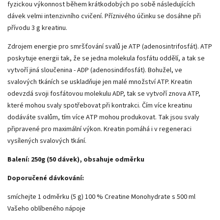
fyzickou výkonnost během krátkodobých po sobě následujících
dávek velmi intenzivního cvičení. Příznivého účinku se dosáhne při
přívodu 3 g kreatinu.
Zdrojem energie pro smršťování svalů je ATP (adenosintrifosfát). ATP
poskytuje energii tak, že se jedna molekula fosfátu oddělí, a tak se
vytvoří jiná sloučenina - ADP (adenosindifosfát). Bohužel, ve
svalových tkáních se uskladňuje jen malé množství ATP. Kreatin
odevzdá svoji fosfátovou molekulu ADP, tak se vytvoří znova ATP,
které mohou svaly spotřebovat při kontrakci. Čím více kreatinu
dodáváte svalům, tím více ATP mohou produkovat. Tak jsou svaly
připravené pro maximální výkon. Kreatin pomáhá i v regeneraci
vysílených svalových tkání.
Balení: 250g (50 dávek), obsahuje odměrku
Doporučené dávkování:
smíchejte 1 odměrku (5 g) 100 % Creatine Monohydrate s 500 ml
Vašeho oblíbeného nápoje