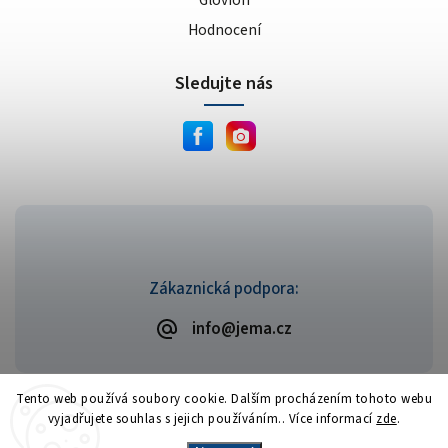
Glovion
Hodnocení
Sledujte nás
Zákaznická podpora:
info@jema.cz
Tento web používá soubory cookie. Dalším procházením tohoto webu
vyjadřujete souhlas s jejich používáním.. Více informací
zde
.
Copyright 2026
JEMA.cz
. Všechna práva vyhrazena.
Vytvořil
Shoptet
| Design
Shoptak.cz