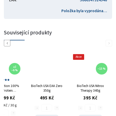
Položka byla vyprodána…
Související produkty
Previous
Next
Akce
až
–15 %
–6 %
utrition 100%
BioTech USA EAA Zero
BioTech USA Nitrox
y Protein
350g
Therapy 340g
sional 2350g
 399 Kč
495 Kč
395 Kč
86 Kč / 30 g